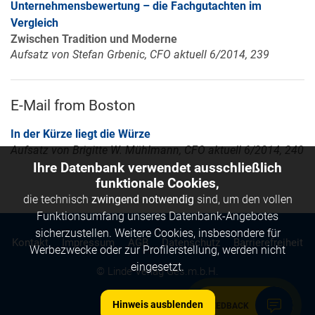
Unternehmensbewertung – die Fachgutachten im
Vergleich
Zwischen Tradition und Moderne
Aufsatz von Stefan Grbenic, CFO aktuell 6/2014, 239
E-Mail from Boston
In der Kürze liegt die Würze
Aufsatz von Brigitte W. Mühlmann, CFO aktuell 6/2014, 240
Ihre Datenbank verwendet ausschließlich
funktionale Cookies,
die technisch
zwingend notwendig
sind, um den vollen
Funktionsumfang unseres Datenbank-Angebotes
sicherzustellen. Weitere Cookies, insbesondere für
Kontakt
Impressum
AGB
Datenschutz
Barrierefreiheit
Werbezwecke oder zur Profilerstellung, werden nicht
eingesetzt.
© Linde Verlag Ges.m.b.H.
Hinweis ausblenden
FEEDBACK