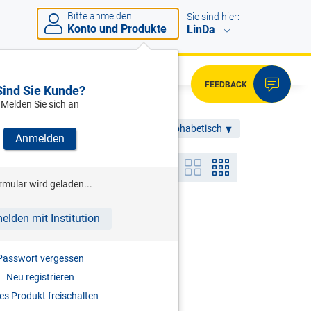
Bitte anmelden
Sie sind hier:
Konto und Produkte
LinDa
FEEDBACK
Sind Sie Kunde?
Melden Sie sich an
Allgemein
Alphabetisch
Anmelden
ANSICHT
rmular wird geladen...
elden mit Institution
Passwort vergessen
Neu registrieren
s Produkt freischalten