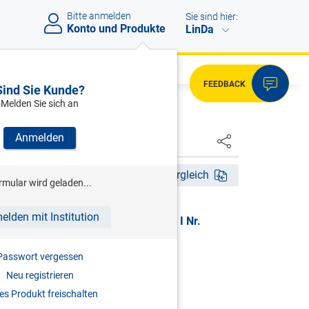
Bitte anmelden
Sie sind hier:
Konto und Produkte
LinDa
FEEDBACK
Sind Sie Kunde?
Melden Sie sich an
Anmelden
HSTER
tig ab 01.01.2010
Fassungsvergleich
rmular wird geladen...
elden mit Institution
g der Bemessungsgrundlage, BGBl. I Nr.
Passwort vergessen
ung der
Neu registrieren
s Produkt freischalten