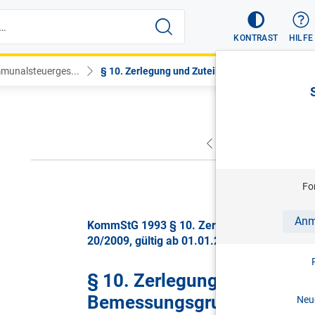
KONTRAST
HILFE
unalsteuerges...
§ 10. Zerlegung und Zuteilung de...
VORHERIGER
NÄC
gül
Fo
Anm
KommStG 1993 § 10. Zerlegung und Zuteilun
20/2009, gültig ab 01.01.2010
§ 10. Zerlegung und Zuteil
Bemessungsgrundlage
Neue