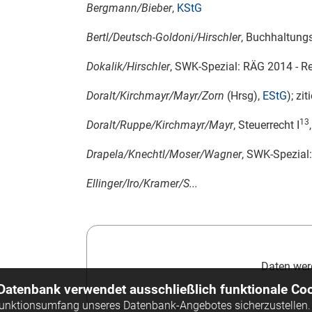
Bergmann/Bieber
,
KStG
Bertl/Deutsch-Goldoni/Hirschler
, Buchhaltung
Dokalik/Hirschler
,
SWK
-Spezial: RÄG 2014 - R
Doralt/Kirchmayr/Mayr/Zorn
(Hrsg),
EStG
); zit
13
Doralt/Ruppe/Kirchmayr/Mayr
, Steuerrecht I
Drapela/Knechtl/Moser/Wagner
,
SWK
-Spezial
Ellinger/Iro/Kramer/S...
Daten werd
 Datenbank verwendet ausschließlich funktionale Coo
Funktionsumfang unseres Datenbank-Angebotes sicherzustellen. 