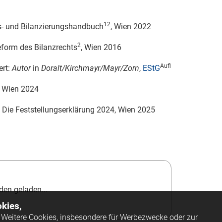
12
s- und Bilanzierungshandbuch
, Wien 2022
2
eform des Bilanzrechts
, Wien 2016
Aufl
iert:
Autor
in
Doralt/Kirchmayr/Mayr/Zorn
,
EStG
, Wien 2024
: Die Feststellungserklärung 2024, Wien 2025
en geladen...
kies,
Weitere Cookies, insbesondere für Werbezwecke oder zur