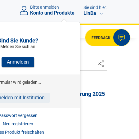
Bitte anmelden
Sie sind hier:
Konto und Produkte
LinDa
FEEDBACK
Sind Sie Kunde?
Melden Sie sich an
Anmelden
HSTER
ITTERLEHNER
rmular wird geladen...
al Die Körperschaftsteuererklärung 2025
elden mit Institution
ormularen für Kapitalgesellschaften
2026
Passwort vergessen
Neu registrieren
3-99187-001-2
s Produkt freischalten