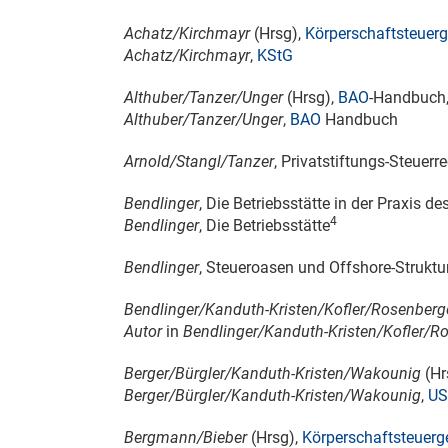
Achatz/Kirchmayr
(Hrsg),
Körperschaftsteuerg
Achatz/Kirchmayr
,
KStG
Althuber/Tanzer/Unger
(Hrsg),
BAO
-Handbuch, 
Althuber/Tanzer/Unger
,
BAO
Handbuch
Arnold/Stangl/Tanzer
, Privatstiftungs-Steuerr
Bendlinger
, Die Betriebsstätte in der Praxis d
4
Bendlinger
, Die Betriebsstätte
Bendlinger
, Steueroasen und Offshore-Struktu
Bendlinger/Kanduth-Kristen/Kofler/Rosenberg
Autor
in
Bendlinger/Kanduth-Kristen/Kofler/R
Berger/Bürgler/Kanduth-Kristen/Wakounig
(Hr
Berger/Bürgler/Kanduth-Kristen/Wakounig
,
US
Bergmann/Bieber
(Hrsg),
Körperschaftsteuerg