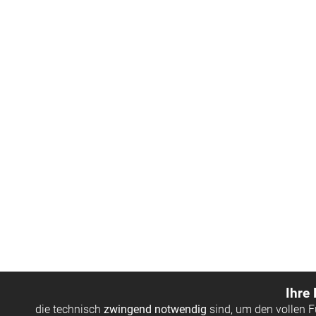
Ihre
die technisch
zwingend notwendig
sind, um den vollen 