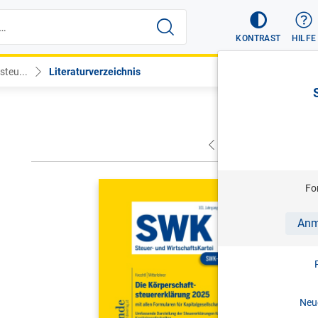
KONTRAST
HILFE
steu...
Literaturverzeichnis
VORHERIGER
NÄC
KNECHTL/M
Fo
SWK-Spezi
Anm
mit allen F
1. Aufl. 
ISBN:
978-
Neue