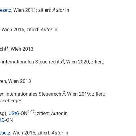
esetz
, Wien 2011; zitiert:
Autor
in
Wien 2016, zitiert:
Autor
in
3
echt
, Wien 2013
4
es internationalen Steuerrechts
, Wien 2020; zitiert:
ren, Wien 2013
2
er
, Internationales Steuerrecht
, Wien 2019; zitiert:
osenberger
2.07
sg),
UStG
-ON
; zitiert:
Autor
in
tG
-ON
esetz
, Wien 2015, zitiert:
Autor
in