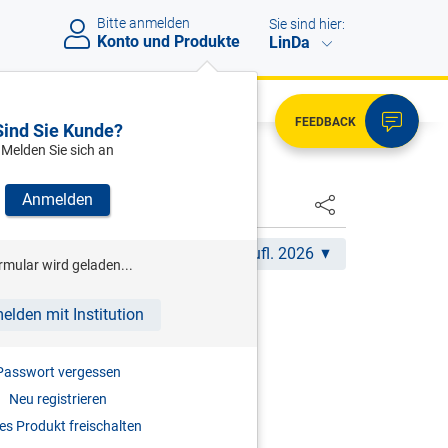
Bitte anmelden
Sie sind hier:
Konto und Produkte
LinDa
FEEDBACK
Sind Sie Kunde?
Melden Sie sich an
Anmelden
Akt. Aufl. 2026
rmular wird geladen...
ER
elden mit Institution
m Steuerrecht
Passwort vergessen
rrechnung und Bilanzierung (dbv)
Neu registrieren
2026
s Produkt freischalten