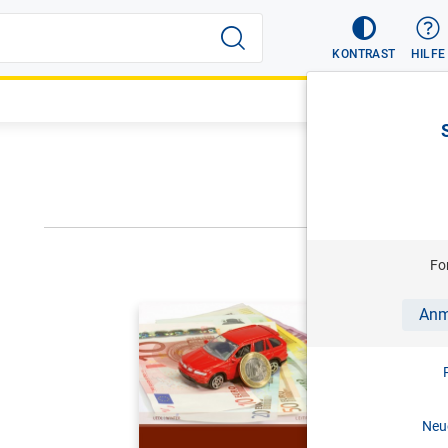
KONTRAST
HILFE
NÄCHSTER
Fo
UEDL/WINT
Anm
Das Kfz i
für Lohnve
3. Aufl. 
Neue