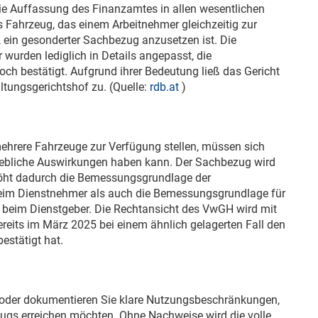
ie Auffassung des Finanzamtes in allen wesentlichen
es Fahrzeug, das einem Arbeitnehmer gleichzeitig zur
, ein gesonderter Sachbezug anzusetzen ist. Die
wurden lediglich in Details angepasst, die
ch bestätigt. Aufgrund ihrer Bedeutung ließ das Gericht
ltungsgerichtshof zu. (Quelle:
rdb.at
)
mehrere Fahrzeuge zur Verfügung stellen, müssen sich
rhebliche Auswirkungen haben kann. Der Sachbezug wird
höht dadurch die Bemessungsgrundlage der
eim Dienstnehmer als auch die Bemessungsgrundlage für
beim Dienstgeber. Die Rechtansicht des VwGH wird mit
eits im März 2025 bei einem ähnlich gelagerten Fall den
stätigt hat.
 oder dokumentieren Sie klare Nutzungsbeschränkungen,
ugs erreichen möchten. Ohne Nachweise wird die volle