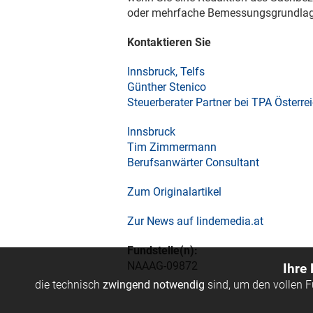
oder mehrfache Bemessungsgrundlage
Kontaktieren Sie
Innsbruck, Telfs
Günther Stenico
Steuerberater Partner bei TPA Österre
Innsbruck
Tim Zimmermann
Berufsanwärter Consultant
Zum Originalartikel
Zur News auf lindemedia.at
Fundstelle(n):
NAAAG-09872
Ihre
die technisch
zwingend notwendig
sind, um den vollen 