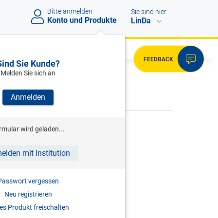
Bitte anmelden
Sie sind hier:
Konto und Produkte
LinDa
FEEDBACK
Sind Sie Kunde?
Melden Sie sich an
VERWEISE
Anmelden
rmular wird geladen...
Bitte melden Sie sich an.
elden mit Institution
Passwort vergessen
Neu registrieren
s Produkt freischalten