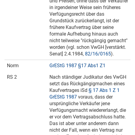
und Preisen, ohne dass der Verkäufer
in irgendeiner Weise sein früheres
Verfügungsrecht über das
Grundstück zurückerlangt, ist der
frühere Kaufvertrag über seine
formale Aufhebung hinaus auch
nicht teilweise "rückgängig gemacht"
worden (vgl. schon VwGH [verstärkt.
Senat]
2.4.1984
,
82/16/0165
).
Norm
GrEStG 1987 §17 Abs1 Z1
RS 2
Nach ständiger Judikatur des VwGH
setzt das Rückgängigmachen eines
Kaufvertrages iSd
§ 17 Abs 1 Z 1
GrEStG 1987
voraus, dass der
ursprüngliche Verkäufer jene
Verfügungsmacht wiedererlangt, die
er vor dem Vertragsabschluss hatte.
Das ist aber unter anderem dann
nicht der Fall, wenn ein Vertrag nur