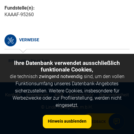
Fundstelle(n):
KAAAF-95260
VERWEISE
Bitte melden Sie sich an.
Ihre Datenbank verwendet ausschließlich
funktionale Cookies,
die technisch
zwingend notwendig
sind, um den vollen
Funktionsumfang unseres Datenbank-Angebotes
sicherzustellen. Weitere Cookies, insbesondere für
Kontakt
Impressum
AGB
Datenschutz
Barrierefreiheit
Werbezwecke oder zur Profilerstellung, werden nicht
eingesetzt.
© Linde Verlag Ges.m.b.H.
Hinweis ausblenden
FEEDBACK