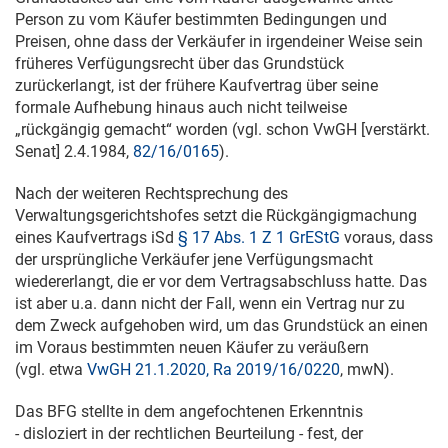
Person zu vom Käufer bestimmten Bedingungen und
Preisen, ohne dass der Verkäufer in irgendeiner Weise sein
früheres Verfügungsrecht über das Grundstück
zurückerlangt, ist der frühere Kaufvertrag über seine
formale Aufhebung hinaus auch nicht teilweise
„rückgängig gemacht“ worden (vgl. schon VwGH [verstärkt.
Senat]
2.4.1984
,
82/16/0165
).
Nach der weiteren Rechtsprechung des
Verwaltungsgerichtshofes setzt die Rückgängigmachung
eines Kaufvertrags iSd
§ 17 Abs. 1 Z 1 GrEStG
voraus, dass
der ursprüngliche Verkäufer jene Verfügungsmacht
wiedererlangt, die er vor dem Vertragsabschluss hatte. Das
ist aber u.a. dann nicht der Fall, wenn ein Vertrag nur zu
dem Zweck aufgehoben wird, um das Grundstück an einen
im Voraus bestimmten neuen Käufer zu veräußern
(vgl. etwa
VwGH 21.1.2020, Ra 2019/16/0220
, mwN).
Das BFG stellte in dem angefochtenen Erkenntnis
- disloziert in der rechtlichen Beurteilung - fest, der