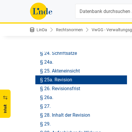
Verwaltungsgerichtshofes
Suche
1. Unterabschnitt Allgemeine
Bestimmungen
§ 21. Parteien
LinDa
Rechtsnormen
VwGG - Verwaltungsge
§ 22.
§ 23.
§ 24. Schriftsätze
§ 24a.
§ 25. Akteneinsicht
§ 25a. Revision
§ 26. Revisionsfrist
§ 26a.
§ 27.
Inhalt
§ 28. Inhalt der Revision
§ 29.