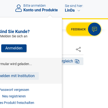
Bitte anmelden
Sie sind hier:
Konto und Produkte
LinDa
FEEDBACK
Sind Sie Kunde?
Melden Sie sich an
Anmelden
HSTER
tig ab 21.07.2023
Fassungsvergleich
rmular wird geladen...
elden mit Institution
ültig ab 21.07.2023
UNGSGERICHTSHOFES
Passwort vergessen
Neu registrieren
MUNGEN
s Produkt freischalten