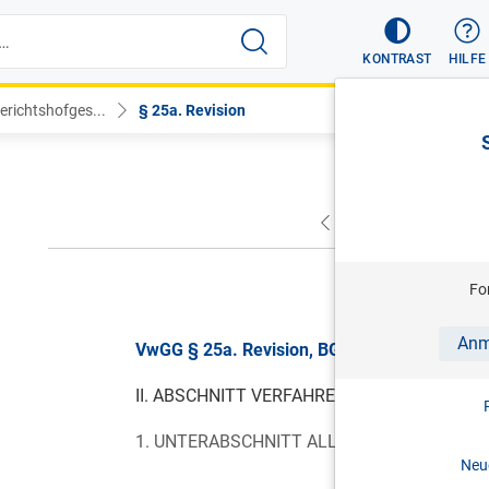
KONTRAST
HILFE
richtshofges...
§ 25a. Revision
VORHERIGER
NÄC
gül
Fo
Anm
VwGG § 25a. Revision, BGBl. I Nr. 88/2023, g
II. ABSCHNITT VERFAHREN DES VERWALT
1. UNTERABSCHNITT ALLGEMEINE BESTIM
Neue