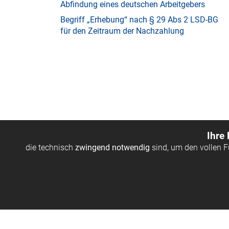
Abfindung eines deutschen Arbeitgebers
Begriff „Erhebung“ nach § 29 Abs 2 LSD-BG
für den Zeitraum der Nachzahlung
Ihre
die technisch
zwingend notwendig
sind, um den vollen 