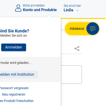
Bitte anmelden
Sie sind hier:
Konto und Produkte
LinDa
FEEDBACK
Sind Sie Kunde?
Melden Sie sich an
Anmelden
rmular wird geladen...
 bereits,
melden Sie sich an
.
elden mit Institution
ukt zur digitalen Nutzung frei
.
Passwort vergessen
Neu registrieren
s Produkt freischalten