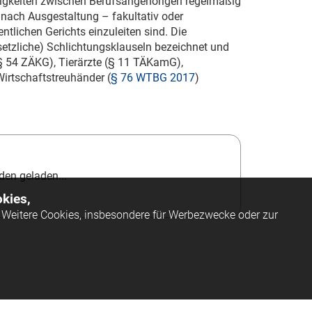
itigkeiten zwischen Berufsangehörigen regelmäßig
 nach Ausgestaltung – fakultativ oder
ntlichen Gerichts einzuleiten sind. Die
etzliche) Schlichtungsklauseln bezeichnet und
(§ 54 ZÄKG), Tierärzte (§ 11 TÄKamG),
irtschaftstreuhänder (
§ 76 WTBG 2017
)
en geladen...
kies,
Weitere Cookies, insbesondere für Werbezwecke oder zur