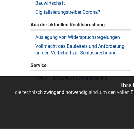
Bauwirtschaft
Digitalisierungstreiber Corona?
Aus der aktuellen Rechtsprechung
Auslegung von Widerspruchsregelungen
Vollmacht des Bauleiters und Anforderung
an den Vorbehalt zur Schlussrechnung
Service
News – Aktuelles aus der Branche
Ihre
die technisch
zwingend notwendig
sind, um den vollen 