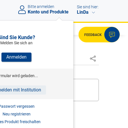
Bitte anmelden
Sie sind hier:
Konto und Produkte
LinDa
FEEDBACK
Sind Sie Kunde?
Melden Sie sich an
Anmelden
rmular wird geladen...
 bereits,
melden Sie sich an
.
elden mit Institution
ukt zur digitalen Nutzung frei
.
Passwort vergessen
Neu registrieren
s Produkt freischalten