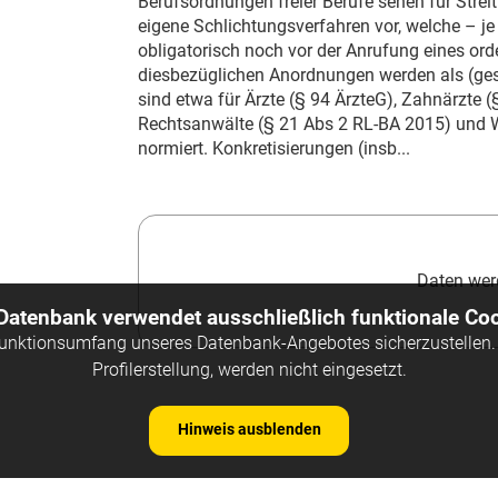
Berufsordnungen freier Berufe sehen für Stre
eigene Schlichtungsverfahren vor, welche – je
obligatorisch noch vor der Anrufung eines orde
diesbezüglichen Anordnungen werden als (ges
sind etwa für Ärzte (§ 94 ÄrzteG), Zahnärzte 
Rechtsanwälte (§ 21 Abs 2 RL-BA 2015) und W
normiert. Konkretisierungen (insb...
Daten werd
 Datenbank verwendet ausschließlich funktionale Coo
Funktionsumfang unseres Datenbank-Angebotes sicherzustellen. 
Profilerstellung, werden nicht eingesetzt.
Hinweis ausblenden