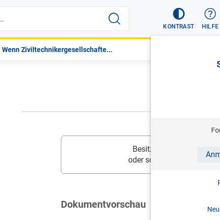
KONTRAST
HILFE
Wenn Ziviltechnikergesellschafte...
Fo
Besitzen Sie diesen Inhalt
Anm
oder schalten Sie
Ihr Prod
Dokumentvorschau
Neue