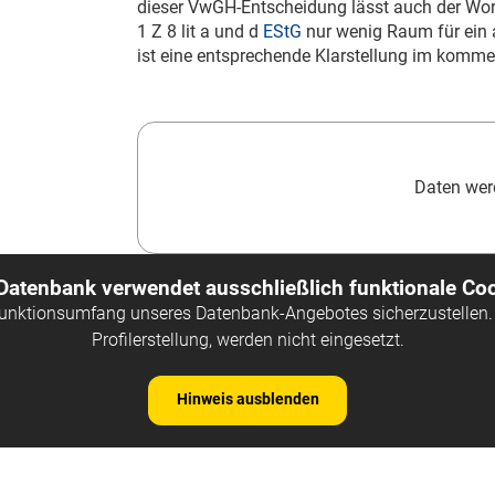
dieser VwGH-Entscheidung lässt auch der Wort
1 Z 8 lit a und d
EStG
nur wenig Raum für ein 
ist eine entsprechende Klarstellung im kom
Daten werd
 Datenbank verwendet ausschließlich funktionale Coo
Funktionsumfang unseres Datenbank-Angebotes sicherzustellen. 
Profilerstellung, werden nicht eingesetzt.
Hinweis ausblenden