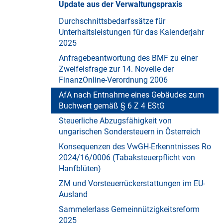
Update aus der Verwaltungspraxis
Durchschnittsbedarfssätze für
Unterhaltsleistungen für das Kalenderjahr
2025
Anfragebeantwortung des BMF zu einer
Zweifelsfrage zur 14. Novelle der
FinanzOnline-Verordnung 2006
AfA nach Entnahme eines Gebäudes zum
Buchwert gemäß § 6 Z 4 EStG
Steuerliche Abzugsfähigkeit von
ungarischen Sondersteuern in Österreich
Konsequenzen des VwGH-Erkenntnisses Ro
2024/16/0006 (Tabaksteuerpflicht von
Hanfblüten)
ZM und Vorsteuerrückerstattungen im EU-
Ausland
Sammelerlass Gemeinnützigkeitsreform
2025