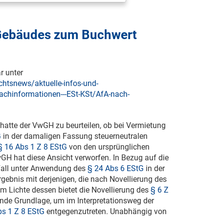
Gebäudes zum Buchwert
r unter
chtsnews/aktuelle-infos-und-
achinformationen---ESt-KSt/AfA-nach-
, hatte der VwGH zu beurteilen, ob bei Vermietung
G
in der damaligen Fassung steuerneutralen
§ 16 Abs 1 Z 8 EStG
von den ursprünglichen
H hat diese Ansicht verworfen. In Bezug auf die
 Fall unter Anwendung des
§ 24 Abs 6 EStG
in der
ebnis mit derjenigen, die nach Novellierung des
 Lichte dessen bietet die Novellierung des
§ 6 Z
nde Grundlage, um im Interpretationsweg der
bs 1 Z 8 EStG
entgegenzutreten. Unabhängig von