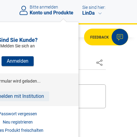
Bitte anmelden
Sie sind hier:
Konto und Produkte
LinDa
FEEDBACK
Sind Sie Kunde?
Melden Sie sich an
Anmelden
rmular wird geladen...
 bereits,
melden Sie sich an
.
elden mit Institution
ukt zur digitalen Nutzung frei
.
Passwort vergessen
Neu registrieren
s Produkt freischalten