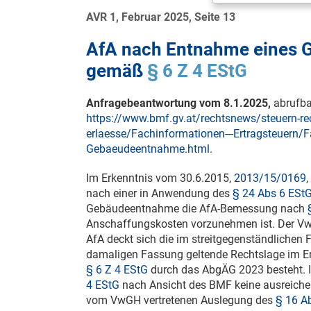
AVR 1, Februar 2025, Seite 13
AfA nach Entnahme eines 
gemäß
§ 6 Z 4 EStG
Anfragebeantwortung vom
8.1.2025
,
abrufba
https://www.bmf.gv.at/rechtsnews/steuern-re
erlaesse/Fachinformationen---Ertragsteuern/F
Gebaeudeentnahme.html
.
Im Erkenntnis vom
30.6.2015
,
2013/15/0169
nach einer in Anwendung des
§ 24 Abs 6 ESt
Gebäudeentnahme die AfA-Bemessung nach
Anschaffungskosten vorzunehmen ist. Der VwG
AfA deckt sich die im streitgegenständlichen
damaligen Fassung geltende Rechtslage im Erg
§ 6 Z 4 EStG
durch das AbgÄG 2023 besteht. Im
4 EStG
nach Ansicht des BMF keine ausreiche
vom VwGH vertretenen Auslegung des
§ 16 A