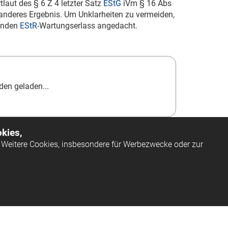
laut des § 6 Z 4 letzter Satz
EStG
iVm § 16 Abs
anderes Ergebnis. Um Unklarheiten zu vermeiden,
menden
EStR
-Wartungserlass angedacht.
en geladen...
kies,
Weitere Cookies, insbesondere für Werbezwecke oder zur