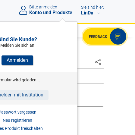
Bitte anmelden
Sie sind hier:
Konto und Produkte
LinDa
FEEDBACK
Sind Sie Kunde?
Melden Sie sich an
Anmelden
rmular wird geladen...
 bereits,
melden Sie sich an
.
elden mit Institution
ukt zur digitalen Nutzung frei
.
Passwort vergessen
Neu registrieren
s Produkt freischalten