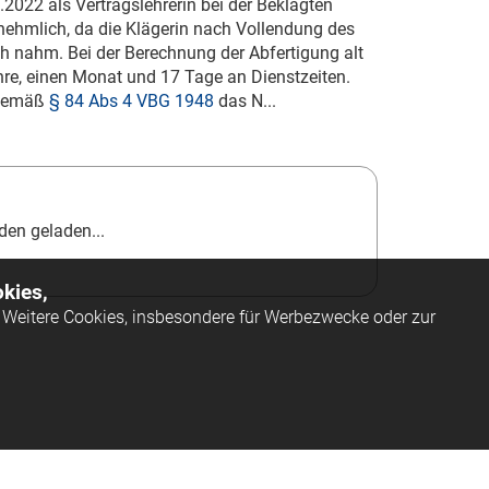
.2022
als Vertragslehrerin bei der Beklagten
rnehmlich, da die Klägerin nach Vollendung des
ch nahm. Bei der Berechnung der Abfertigung alt
hre, einen Monat und 17 Tage an Dienstzeiten.
t gemäß
§ 84 Abs 4 VBG 1948
das N...
en geladen...
kies,
Weitere Cookies, insbesondere für Werbezwecke oder zur