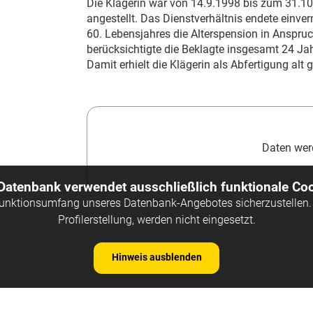
Die Klägerin war von
14.9.1998
bis zum
31.10
angestellt. Das Dienstverhältnis endete einve
60. Lebensjahres die Alterspension in Anspru
berücksichtigte die Beklagte insgesamt 24 Ja
Damit erhielt die Klägerin als Abfertigung al
Daten werd
 Datenbank verwendet ausschließlich funktionale Coo
Funktionsumfang unseres Datenbank-Angebotes sicherzustellen. 
Profilerstellung, werden nicht eingesetzt.
Hinweis ausblenden