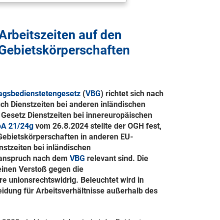
rbeitszeiten auf den
Gebietskörperschaften
ragsbedienstetengesetz
(
VBG
) richtet sich nach
uch Dienstzeiten bei anderen inländischen
 Gesetz Dienstzeiten bei innereuropäischen
bA 21/24g
vom
26.8.2024
stellte der OGH fest,
 Gebietskörperschaften in anderen EU-
nstzeiten bei inländischen
sanspruch nach dem
VBG
relevant sind. Die
einen Verstoß gegen die
e unionsrechtswidrig. Beleuchtet wird in
eidung für Arbeitsverhältnisse außerhalb des