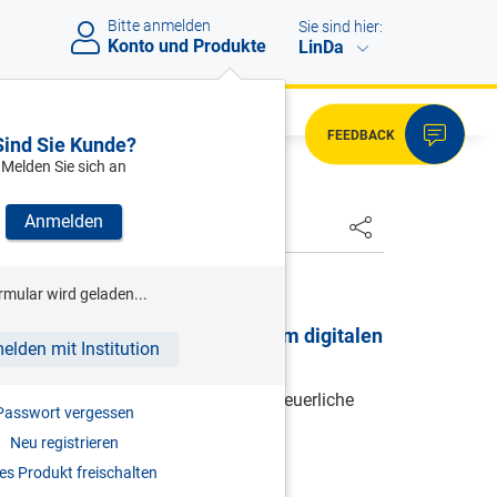
Bitte anmelden
Sie sind hier:
Konto und Produkte
LinDa
FEEDBACK
Sind Sie Kunde?
Melden Sie sich an
Anmelden
HSTER
 (HRSG)
rmular wird geladen...
iance und Risikomanagement im digitalen
elden mit Institution
durch die Betriebsprüfung 4.0 und steuerliche
Passwort vergessen
steme
Neu registrieren
2024
s Produkt freischalten