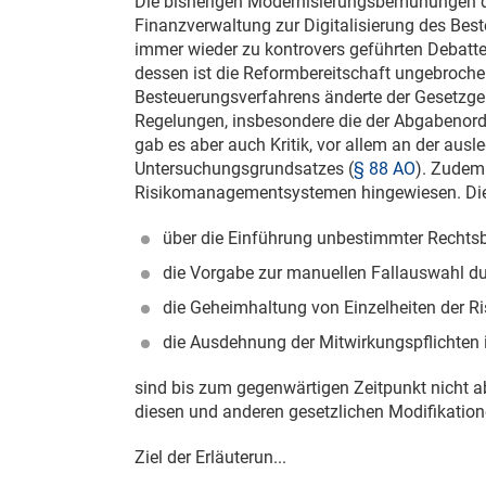
Die bisherigen Modernisierungsbemühungen d
Finanzverwaltung zur Digitalisierung des Bes
immer wieder zu kontrovers geführten Debatte
dessen ist die Reformbereitschaft ungebroch
Besteuerungsverfahrens änderte der Gesetzgeb
Regelungen, insbesondere die der Abgabenor
gab es aber auch Kritik, vor allem an der au
Untersuchungsgrundsatzes (
§ 88 AO
). Zudem
Risikomanagementsystemen hingewiesen. Die v
über die Einführung unbestimmter Rechtsb
die Vorgabe zur manuellen Fallauswahl du
die Geheimhaltung von Einzelheiten der
die Ausdehnung der Mitwirkungspflichten 
sind bis zum gegenwärtigen Zeitpunkt nicht a
diesen und anderen gesetzlichen Modifikation
Ziel der Erläuterun...