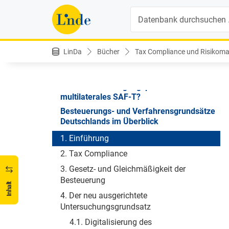
Umsetzungsgesetz
Suche
Tax Compliance Management System und
Tax Control Framework: Ein Vergleich des
IDW-Standards mit der OECD-Leitlinie
Freiwillige Compliance – das System der
LinDa
Bücher
Tax Compliance und Risikom
Zukunft?
Harmonisierter GloBE Information Return
für Pillar II – Ausgangspunkt für ein
multilaterales SAF-T?
Besteuerungs- und Verfahrensgrundsätze
Deutschlands im Überblick
1. Einführung
2. Tax Compliance
3. Gesetz- und Gleichmäßigkeit der
Besteuerung
Inhalt
4. Der neu ausgerichtete
Untersuchungsgrundsatz
4.1. Digitalisierung des