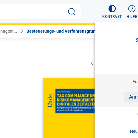
KONTRAST
HILFE
anagem...
Besteuerungs- und Verfahrensgrun...
VORHERIGER
NÄC
LANG/RISSE
Fo
Tax Compl
Anm
Zeitalter
Navigation 
Kontrollsy
1. Aufl. 
Neue