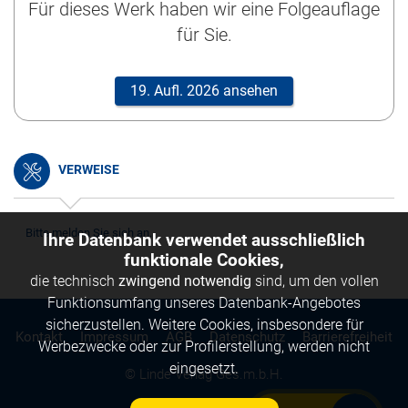
Für dieses Werk haben wir eine Folgeauflage
für Sie.
19. Aufl. 2026 ansehen
VERWEISE
Bitte melden Sie sich an.
Ihre Datenbank verwendet ausschließlich
funktionale Cookies,
die technisch
zwingend notwendig
sind, um den vollen
Funktionsumfang unseres Datenbank-Angebotes
sicherzustellen. Weitere Cookies, insbesondere für
Kontakt
Impressum
AGB
Datenschutz
Barrierefreiheit
Werbezwecke oder zur Profilerstellung, werden nicht
eingesetzt.
© Linde Verlag Ges.m.b.H.