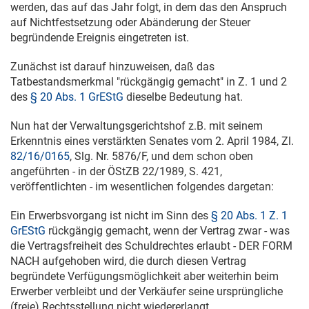
werden, das auf das Jahr folgt, in dem das den Anspruch
auf Nichtfestsetzung oder Abänderung der Steuer
begründende Ereignis eingetreten ist.
Zunächst ist darauf hinzuweisen, daß das
Tatbestandsmerkmal "rückgängig gemacht" in Z. 1 und 2
des
§ 20 Abs. 1 GrEStG
dieselbe Bedeutung hat.
Nun hat der Verwaltungsgerichtshof z.B. mit seinem
Erkenntnis eines verstärkten Senates vom
2. April 1984
, Zl.
82/16/0165
, Slg. Nr. 5876/F, und dem schon oben
angeführten - in der ÖStZB 22/1989, S. 421,
veröffentlichten - im wesentlichen folgendes dargetan:
Ein Erwerbsvorgang ist nicht im Sinn des
§ 20 Abs. 1 Z. 1
GrEStG
rückgängig gemacht, wenn der Vertrag zwar - was
die Vertragsfreiheit des Schuldrechtes erlaubt - DER FORM
NACH aufgehoben wird, die durch diesen Vertrag
begründete Verfügungsmöglichkeit aber weiterhin beim
Erwerber verbleibt und der Verkäufer seine ursprüngliche
(freie) Rechtsstellung nicht wiedererlangt.