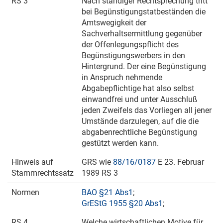
RS 3
Nach ständiger Rechtsprechung tritt
bei Begünstigungstatbeständen die
Amtswegigkeit der
Sachverhaltsermittlung gegenüber
der Offenlegungspflicht des
Begünstigungswerbers in den
Hintergrund. Der eine Begünstigung
in Anspruch nehmende
Abgabepflichtige hat also selbst
einwandfrei und unter Ausschluß
jeden Zweifels das Vorliegen all jener
Umstände darzulegen, auf die die
abgabenrechtliche Begünstigung
gestützt werden kann.
Hinweis auf
GRS wie
88/16/0187
E
23. Februar
Stammrechtssatz
1989
RS 3
Normen
BAO §21 Abs1
;
GrEStG 1955 §20 Abs1
;
RS 4
Welche wirtschaftlichen Motive für