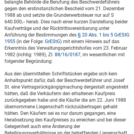
belangte Behörde die Berufung des Beschwerdeführers
gegen den erstinstanzlichen Bescheid vom
21. Dezember
1988
ab und setzte die Grunderwerbsteuer nur auf S
640.000,-- herab. Dies nach einer kurzen Darstellung beider
Kaufverträge und der Rücktrittsvereinbarung unter
Anführung der Bestimmungen des
§ 20 Abs. 1 bis 5 GrEStG
1955
(in der Folge:
GrEStG
) mit einem Hinweis auf das
Erkenntnis des Verwaltungsgerichtshofes vom
23. Februar
1982
(richtig: 1989), Zl.
88/16/0187
, im wesentlichen mit
folgender Begründung:
Aus den übermittelten Schriftstücken ergebe sich kein
Anhaltspunkt dafür, daß der Beschwerdeführer und Josef
St. eine Vertragsrückgängigmachung dergestalt angestrebt
hätten, daß die Verkäuferin den erhaltenen Kaufpreis
zurückgegeben habe und die Käufer die am
22. Juni 1988
übernommene Liegenschaft rückzuübertragen gehabt
hätten. Den Käufern sei es nur darum gegangen, eine
Herabsetzung des Kaufpreises zu erreichen und bei dieser
Gelegenheit auch eine Änderung der
Beteiligungsverhältnisse an der betreffenden Liegenschaft