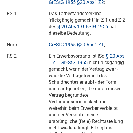
GrEStG 1955 §20 Abs1 Z2
;
RS 1
Das Tatbestandsmerkmal
"rückgängig gemacht" in Z 1 und Z 2
des
§ 20 Abs 1 GrEStG 1955
hat
dieselbe Bedeutung.
Norm
GrEStG 1955 §20 Abs1 Z1
;
RS 2
Ein Erwerbsvorgang ist iSd
§ 20 Abs
1 Z 1 GrEStG 1955
nicht rückgängig
gemacht, wenn der Vertrag zwar -
was die Vertragsfreiheit des
Schuldrechtes erlaubt - der Form
nach aufgehoben, die durch diesen
Vertrag begründete
Verfügungsmöglichkeit aber
weiterhin beim Erwerber verbleibt
und der Verkäufer seine
ursprüngliche (freie) Rechtsstellung
nicht wiedererlangt. Erfolgt die