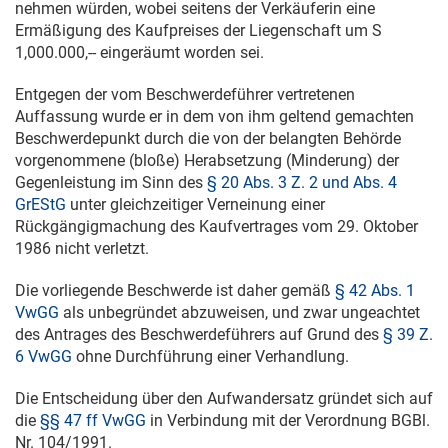
nehmen würden, wobei seitens der Verkäuferin eine
Ermäßigung des Kaufpreises der Liegenschaft um S
1,000.000,-- eingeräumt worden sei.
Entgegen der vom Beschwerdeführer vertretenen
Auffassung wurde er in dem von ihm geltend gemachten
Beschwerdepunkt durch die von der belangten Behörde
vorgenommene (bloße) Herabsetzung (Minderung) der
Gegenleistung im Sinn des
§ 20 Abs. 3 Z. 2 und Abs. 4
GrEStG
unter gleichzeitiger Verneinung einer
Rückgängigmachung des Kaufvertrages vom
29. Oktober
1986
nicht verletzt.
Die vorliegende Beschwerde ist daher gemäß
§ 42 Abs. 1
VwGG
als unbegründet abzuweisen, und zwar ungeachtet
des Antrages des Beschwerdeführers auf Grund des
§ 39 Z.
6 VwGG
ohne Durchführung einer Verhandlung.
Die Entscheidung über den Aufwandersatz gründet sich auf
die
§§ 47 ff VwGG
in Verbindung mit der Verordnung BGBl.
Nr. 104/1991.