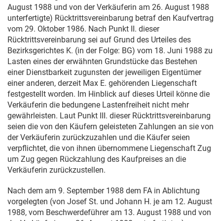
August 1988
und von der Verkäuferin am
26. August 1988
unterfertigte) Rücktrittsvereinbarung betraf den Kaufvertrag
vom
29. Oktober 1986
. Nach Punkt II. dieser
Rücktrittsvereinbarung sei auf Grund des Urteiles des
Bezirksgerichtes K. (in der Folge: BG) vom
18. Juni 1988
zu
Lasten eines der erwähnten Grundstücke das Bestehen
einer Dienstbarkeit zugunsten der jeweiligen Eigentümer
einer anderen, derzeit Max E. gehörenden Liegenschaft
festgestellt worden. Im Hinblick auf dieses Urteil könne die
Verkäuferin die bedungene Lastenfreiheit nicht mehr
gewährleisten. Laut Punkt III. dieser Rücktrittsvereinbarung
seien die von den Käufern geleisteten Zahlungen an sie von
der Verkäuferin zurückzuzahlen und die Käufer seien
verpflichtet, die von ihnen übernommene Liegenschaft Zug
um Zug gegen Rückzahlung des Kaufpreises an die
Verkäuferin zurückzustellen.
Nach dem am
9. September 1988
dem FA in Ablichtung
vorgelegten (von Josef St. und Johann H. je am
12. August
1988
, vom Beschwerdeführer am
13. August 1988
und von