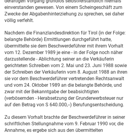
derartigen Vorgang grundlos selbstverständlich niemals
einverstanden gewesen. Von einem Scheingeschäft zum
Zwecke der Abgabenhinterziehung zu sprechen, sei daher
völlig verfehlt.
Nachdem die Finanzlandesdirektion für Tirol (in der Folge:
belangte Behörde) Ermittlungen durchgeführt hatte,
übermittelte sie dem Beschwerdeführer mit ihrem Vorhalt
vom
12. Dezember 1989
je eine - in der Folge noch näher
darzustellende - Ablichtung seiner an die Verkäuferin
gerichteten Schreiben vom 2. Mai und
23. Juni 1988
sowie
der Schreiben der Verkäuferin vom
8. August 1988
an ihren
sie vor dem Beschwerdeführer vertretenden Rechtsanwalt
und vom
24. Oktober 1989
an die belangte Behörde, und
zwar mit der Bekanntgabe der beabsichtigten
(verbösernden - Herabsetzung der Grunderwerbsteuer nur
auf den Betrag von S 640.000,--) Berufungsentscheidung.
Zu diesem Vorhalt brachte der Beschwerdeführer in seiner
schriftlichen Stellungnahme vom
9. Februar 1990
vor, die
Annahme, es ergebe sich aus den übermittelten