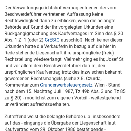
Der Verwaltungsgerichtshof vermag entgegen der vom
Beschwerdeführer vertretenen Auffassung keine
Rechtswidrigkeit darin zu erblicken, wenn die belangte
Behörde auf Grund der ihr vorgelegten Urkunden eine
Rückgängigmachung des Kaufvertrages im Sinn des § 20
Abs. 1 Z. 1 (oder 2)
GrEStG
ausschloß. Nach keiner dieser
Urkunden hatte die Verkäuferin in bezug auf die hier in
Rede stehende Liegenschaft ihre ursprüngliche (freie)
Rechtstellung wiedererlangt. Vielmehr ging es ihr, Josef St.
und vor allem dem Beschwerdeführer darum, den
ursprünglichen Kaufvertrag trotz des inzwischen bekannt
gewordenen Rechtsmangels (siehe z.B. Czurda,
Kommentar zum
Grunderwerbsteuergesetz
, Wien - Stand
nach dem 15. Nachtrag Juli 1987, Tz 49b Abs. 3 und Tz 85
zu § 20) - möglichst zum eigenen Vorteil - weitestgehend
unverändert aufrechtzuerhalten.
Zutreffend weist die belangte Behörde u.a. insbesondere
auf das - eingangs die Übergabe der Liegenschaft laut
Kaufvertrag vom
29. Oktober 1986
bestätigende -