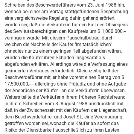
Schreiben des Beschwerdeführers vom
23. Juni 1988
hin,
wonach bei einer am Vortag stattgefundenen Besprechung
eine vergleichsweise Regelung dahin gehend erörtert
worden sei, daß die Verkäuferin für den Fall des Obsiegens
des Servitutsberechtigten den Kaufpreis um S 1,000.000,--
verringern würde. Mit diesem Pauschalbetrag, durch
welchen die Nachteile der Käufer "im tatsächlichen"
ohnedies nur zu einem geringen Teil abgefunden wären,
würden die Käufer ihren Schaden insgesamt als
abgefunden erklären. Allerdings wäre die Verfassung eines
geänderten Vertrages erforderlich. Gleichzeitig teilt der
Beschwerdeführer mit, er habe vorerst einen Betrag von S
17,500.000,-- - allerdings ohne Präjudiz und ohne Aufgabe
der Ansprüche der Käufer - an die Verkäuferin überwiesen.
Weiters teilte die Verkäuferin ihrem früheren Rechtsfreund
in ihrem Schreiben vom
8. August 1988
ausdrücklich mit,
daß in der Zwischenzeit mit den Käufern der Liegenschaft,
dem Beschwerdeführer und Josef St., eine Vereinbarung
getroffen worden sei, wonach die Käufer ab sofort das
Risiko der Dienstbarkeit ausschließlich zu ihren Lasten