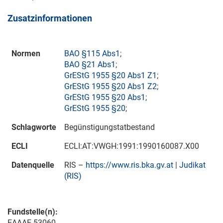
Zusatzinformationen
Normen
BAO §115 Abs1
;
BAO §21 Abs1
;
GrEStG 1955 §20 Abs1 Z1
;
GrEStG 1955 §20 Abs1 Z2
;
GrEStG 1955 §20 Abs1
;
GrEStG 1955 §20
;
Schlagworte
Begünstigungstatbestand
ECLI
ECLI:AT:VWGH:1991:1990160087.X00
Datenquelle
RIS –
https://www.ris.bka.gv.at
|
Judikat
(RIS)
Fundstelle(n):
EAAAE-53060