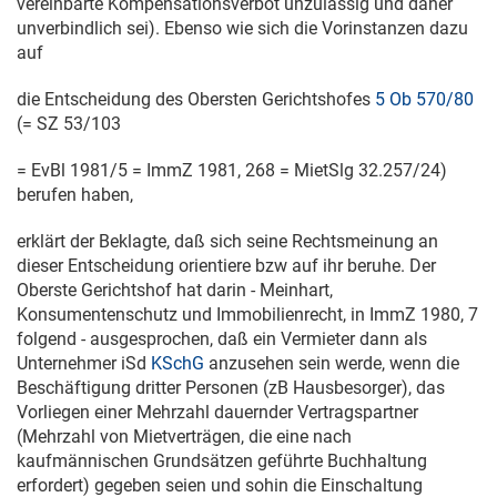
vereinbarte Kompensationsverbot unzulässig und daher
unverbindlich sei). Ebenso wie sich die Vorinstanzen dazu
auf
die Entscheidung des Obersten Gerichtshofes
5 Ob 570/80
(=
SZ 53/103
= EvBl 1981/5 = ImmZ 1981, 268 = MietSlg 32.257/24)
berufen haben,
erklärt der Beklagte, daß sich seine Rechtsmeinung an
dieser Entscheidung orientiere bzw auf ihr beruhe. Der
Oberste Gerichtshof hat darin - Meinhart,
Konsumentenschutz und Immobilienrecht, in ImmZ 1980, 7
folgend - ausgesprochen, daß ein Vermieter dann als
Unternehmer iSd
KSchG
anzusehen sein werde, wenn die
Beschäftigung dritter Personen (zB Hausbesorger), das
Vorliegen einer Mehrzahl dauernder Vertragspartner
(Mehrzahl von Mietverträgen, die eine nach
kaufmännischen Grundsätzen geführte Buchhaltung
erfordert) gegeben seien und sohin die Einschaltung