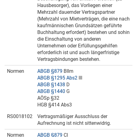
Hausbesorger), das Vorliegen einer
Mehrzahl dauernder Vertragspartner
(Mehrzahl von Mietverträgen, die eine nach
kaufmännischen Grundsätzen geführte
Buchhaltung erfordert) bestehen und sohin
die Einschaltung von anderen
Unternehmen oder Erfüllungsgehilfen
erforderlich ist und auch längerfristige
Vertragsbindungen bestehen.
Normen
ABGB §879
BIIm
ABGB §1295 Abs2
III
ABGB §1438
D
ABGB §1440
G
AÖSp §32
HGB §414 Abs3
RS0018102
Vertragsmäßiger Ausschluss der
Aufrechnung ist nicht sittenwidrig.
Normen
ABGB §879
CI