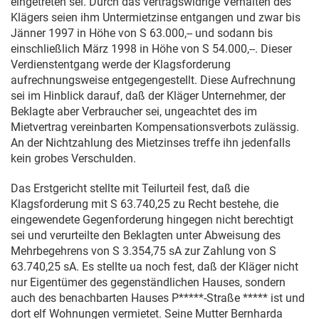
eingetreten sei. Durch das vertragswidrige Verhalten des
Klägers seien ihm Untermietzinse entgangen und zwar bis
Jänner 1997 in Höhe von S 63.000,-- und sodann bis
einschließlich März 1998 in Höhe von S 54.000,--. Dieser
Verdienstentgang werde der Klagsforderung
aufrechnungsweise entgegengestellt. Diese Aufrechnung
sei im Hinblick darauf, daß der Kläger Unternehmer, der
Beklagte aber Verbraucher sei, ungeachtet des im
Mietvertrag vereinbarten Kompensationsverbots zulässig.
An der Nichtzahlung des Mietzinses treffe ihn jedenfalls
kein grobes Verschulden.
Das Erstgericht stellte mit Teilurteil fest, daß die
Klagsforderung mit S 63.740,25 zu Recht bestehe, die
eingewendete Gegenforderung hingegen nicht berechtigt
sei und verurteilte den Beklagten unter Abweisung des
Mehrbegehrens von S 3.354,75 sA zur Zahlung von S
63.740,25 sA. Es stellte ua noch fest, daß der Kläger nicht
nur Eigentümer des gegenständlichen Hauses, sondern
auch des benachbarten Hauses P*****-Straße ***** ist und
dort elf Wohnungen vermietet. Seine Mutter Bernharda