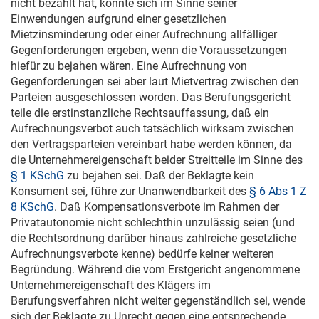
nicht bezahlt hat, könnte sich im Sinne seiner
Einwendungen aufgrund einer gesetzlichen
Mietzinsminderung oder einer Aufrechnung allfälliger
Gegenforderungen ergeben, wenn die Voraussetzungen
hiefür zu bejahen wären. Eine Aufrechnung von
Gegenforderungen sei aber laut Mietvertrag zwischen den
Parteien ausgeschlossen worden. Das Berufungsgericht
teile die erstinstanzliche Rechtsauffassung, daß ein
Aufrechnungsverbot auch tatsächlich wirksam zwischen
den Vertragsparteien vereinbart habe werden können, da
die Unternehmereigenschaft beider Streitteile im Sinne des
§ 1 KSchG
zu bejahen sei. Daß der Beklagte kein
Konsument sei, führe zur Unanwendbarkeit des
§ 6 Abs 1 Z
8 KSchG
. Daß Kompensationsverbote im Rahmen der
Privatautonomie nicht schlechthin unzulässig seien (und
die Rechtsordnung darüber hinaus zahlreiche gesetzliche
Aufrechnungsverbote kenne) bedürfe keiner weiteren
Begründung. Während die vom Erstgericht angenommene
Unternehmereigenschaft des Klägers im
Berufungsverfahren nicht weiter gegenständlich sei, wende
sich der Beklagte zu Unrecht gegen eine entsprechende