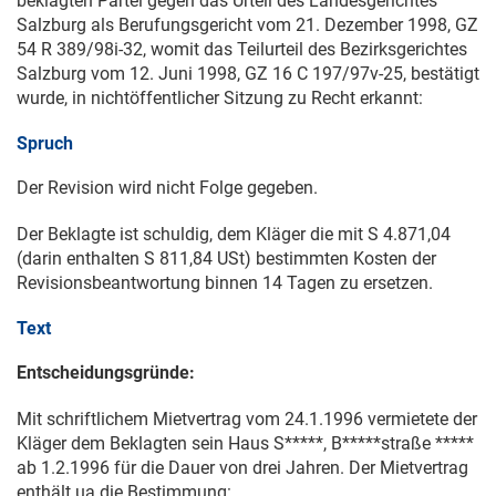
beklagten Partei gegen das Urteil des Landesgerichtes
Salzburg als Berufungsgericht vom
21. Dezember 1998
, GZ
54 R 389/98i
-32, womit das Teilurteil des Bezirksgerichtes
Salzburg vom
12. Juni 1998
, GZ
16 C 197/97v
-25, bestätigt
wurde, in nichtöffentlicher Sitzung zu Recht erkannt:
Spruch
Der Revision wird nicht Folge gegeben.
Der Beklagte ist schuldig, dem Kläger die mit S 4.871,04
(darin enthalten S 811,84 USt) bestimmten Kosten der
Revisionsbeantwortung binnen 14 Tagen zu ersetzen.
Text
Entscheidungsgründe:
Mit schriftlichem Mietvertrag vom
24.1.1996
vermietete der
Kläger dem Beklagten sein Haus S*****, B*****straße *****
ab
1.2.1996
für die Dauer von drei Jahren. Der Mietvertrag
enthält ua die Bestimmung: