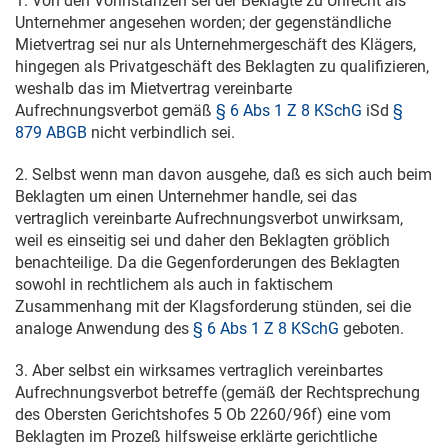
1. Von den Vorinstanzen sei der Beklagte zu Unrecht als
Unternehmer angesehen worden; der gegenständliche
Mietvertrag sei nur als Unternehmergeschäft des Klägers,
hingegen als Privatgeschäft des Beklagten zu qualifizieren,
weshalb das im Mietvertrag vereinbarte
Aufrechnungsverbot gemäß
§ 6 Abs 1 Z 8 KSchG
iSd
§
879 ABGB
nicht verbindlich sei.
2. Selbst wenn man davon ausgehe, daß es sich auch beim
Beklagten um einen Unternehmer handle, sei das
vertraglich vereinbarte Aufrechnungsverbot unwirksam,
weil es einseitig sei und daher den Beklagten gröblich
benachteilige. Da die Gegenforderungen des Beklagten
sowohl in rechtlichem als auch in faktischem
Zusammenhang mit der Klagsforderung stünden, sei die
analoge Anwendung des
§ 6 Abs 1 Z 8 KSchG
geboten.
3. Aber selbst ein wirksames vertraglich vereinbartes
Aufrechnungsverbot betreffe (gemäß der Rechtsprechung
des Obersten Gerichtshofes
5 Ob 2260/96f
) eine vom
Beklagten im Prozeß hilfsweise erklärte gerichtliche