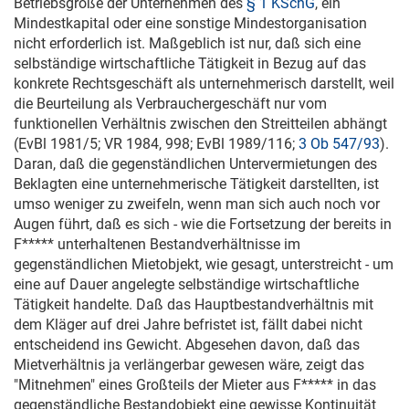
Betriebsgröße der Unternehmen des
§ 1 KSchG
, ein
Mindestkapital oder eine sonstige Mindestorganisation
nicht erforderlich ist. Maßgeblich ist nur, daß sich eine
selbständige wirtschaftliche Tätigkeit in Bezug auf das
konkrete Rechtsgeschäft als unternehmerisch darstellt, weil
die Beurteilung als Verbrauchergeschäft nur vom
funktionellen Verhältnis zwischen den Streitteilen abhängt
(EvBl 1981/5; VR 1984, 998; EvBl 1989/116;
3 Ob 547/93
).
Daran, daß die gegenständlichen Untervermietungen des
Beklagten eine unternehmerische Tätigkeit darstellten, ist
umso weniger zu zweifeln, wenn man sich auch noch vor
Augen führt, daß es sich - wie die Fortsetzung der bereits in
F***** unterhaltenen Bestandverhältnisse im
gegenständlichen Mietobjekt, wie gesagt, unterstreicht - um
eine auf Dauer angelegte selbständige wirtschaftliche
Tätigkeit handelte. Daß das Hauptbestandverhältnis mit
dem Kläger auf drei Jahre befristet ist, fällt dabei nicht
entscheidend ins Gewicht. Abgesehen davon, daß das
Mietverhältnis ja verlängerbar gewesen wäre, zeigt das
"Mitnehmen" eines Großteils der Mieter aus F***** in das
gegenständliche Bestandobjekt eine gewisse Kontinuität