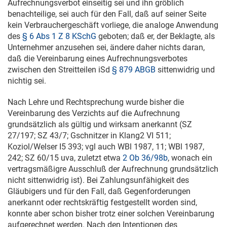
Aufrechnungsverbot einseitig sei und ihn gröblich
benachteilige, sei auch für den Fall, daß auf seiner Seite
kein Verbrauchergeschäft vorliege, die analoge Anwendung
des
§ 6 Abs 1 Z 8 KSchG
geboten; daß er, der Beklagte, als
Unternehmer anzusehen sei, ändere daher nichts daran,
daß die Vereinbarung eines Aufrechnungsverbotes
zwischen den Streitteilen iSd
§ 879 ABGB
sittenwidrig und
nichtig sei.
Nach Lehre und Rechtsprechung wurde bisher die
Vereinbarung des Verzichts auf die Aufrechnung
grundsätzlich als gültig und wirksam anerkannt (
SZ
27/197
; SZ 43/7; Gschnitzer in Klang2 VI 511;
Koziol/Welser I5 393; vgl auch WBl 1987, 11; WBl 1987,
242;
SZ 60/15
uva, zuletzt etwa
2 Ob 36/98b
, wonach ein
vertragsmäßigre Ausschluß der Aufrechnung grundsätzlich
nicht sittenwidrig ist). Bei Zahlungsunfähigkeit des
Gläubigers und für den Fall, daß Gegenforderungen
anerkannt oder rechtskräftig festgestellt worden sind,
konnte aber schon bisher trotz einer solchen Vereinbarung
aufgerechnet werden. Nach den Intentionen des