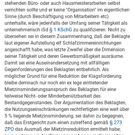
stehenden Büro- oder auch Hausmeisterarbeiten selbst
verrichten sollte und er keine "Organisation" im eigentlichen
Sinne (durch Beschäftigung von Mitarbeitern etc)
unterhalte, wäre jedenfalls der Umfang seiner Tätigkeit als
unternehmerisch iSd
§ 1 KSchG
zu qualifizieren. Nicht zu
übersehen sei in diesem Zusammenhang, daß der Beklagte
laut eigener Aufstellung elf Schlafzimmereinrichtungen
angeschafft habe, was letzte Zweifel über die Dimension
seiner Tätigkeit und deren Gewerbsmäßigkeit ausräume.
Damit sei eine Auseinandersetzung mit allfälligen
Gegenforderungen des Beklagten entbehrlich. Als
möglicher Grund für eine Reduktion der Klagsforderung
bleibe demnach nur noch ein ex lege eintretender
Mietzinsminderungsanspruch des Beklagten für eine
teilweise Nicht- oder Minderbenützbarkeit des
Bestandgegenstandes. Der Argumentation des Beklagten,
die Nutzungseinschränkungen rechtfertigten eine weit über
5 % liegende Mietzinsminderung, sei dahin zu begegnen,
daß das Erstgericht zum einen zutreffend gemäß
§ 273
ZPO
das Ausmaß der Mietzinsreduktion ermittelt habe;