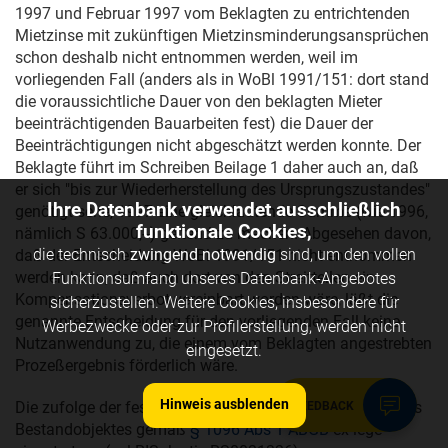
1997 und Februar 1997 vom Beklagten zu entrichtenden
Mietzinse mit zukünftigen Mietzinsminderungsansprüchen
schon deshalb nicht entnommen werden, weil im
vorliegenden Fall (anders als in WoBl 1991/151: dort stand
die voraussichtliche Dauer von den beklagten Mieter
beeinträchtigenden Bauarbeiten fest) die Dauer der
Beeinträchtigungen nicht abgeschätzt werden konnte. Der
Beklagte führt im Schreiben Beilage 1 daher auch an, daß
er sich "bis zur Wiederherstellung des Ursprungszustandes"
Ihre Datenbank verwendet ausschließlich
genötigt sehe, 1997 eine gleichlautende Summe (wie 1996,
funktionale Cookies,
nämlich S 63.000,--) geltend zu machen. Abgesehen davon,
die technisch
zwingend notwendig
sind, um den vollen
daß der Entscheidung WoBl 1991/151 nicht entnommen
werden kann, daß auch dort von den Streitteilen ein
Funktionsumfang unseres Datenbank-Angebotes
Kompensationsverbot vereinbart worden wäre, läßt die
sicherzustellen. Weitere Cookies, insbesondere für
genannte Entscheidung für den vorliegenden Fall keine
Werbezwecke oder zur Profilerstellung, werden nicht
Nutzanwendung zu, die einem vom Beklagten angestrebten
eingesetzt.
Prozeßergebnis förderlich wäre.
Hinweis ausblenden
Die zufolge der festgestellten Gebrauchsminderungen des
FEEDBACK
Bestandobjektes gemäß
§ 1096 Abs 1 ABGB
ex lege