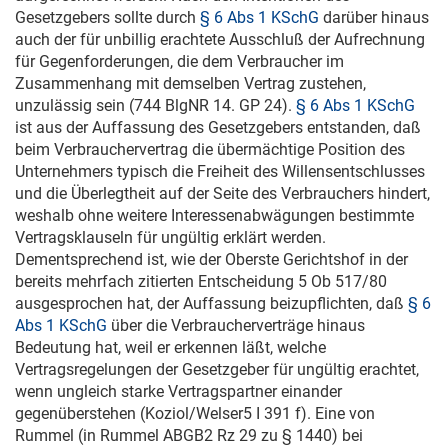
Gesetzgebers sollte durch
§ 6 Abs 1 KSchG
darüber hinaus
auch der für unbillig erachtete Ausschluß der Aufrechnung
für Gegenforderungen, die dem Verbraucher im
Zusammenhang mit demselben Vertrag zustehen,
unzulässig sein (744 BlgNR 14. GP 24).
§ 6 Abs 1 KSchG
ist aus der Auffassung des Gesetzgebers entstanden, daß
beim Verbrauchervertrag die übermächtige Position des
Unternehmers typisch die Freiheit des Willensentschlusses
und die Überlegtheit auf der Seite des Verbrauchers hindert,
weshalb ohne weitere Interessenabwägungen bestimmte
Vertragsklauseln für ungültig erklärt werden.
Dementsprechend ist, wie der Oberste Gerichtshof in der
bereits mehrfach zitierten Entscheidung
5 Ob 517/80
ausgesprochen hat, der Auffassung beizupflichten, daß
§ 6
Abs 1 KSchG
über die Verbraucherverträge hinaus
Bedeutung hat, weil er erkennen läßt, welche
Vertragsregelungen der Gesetzgeber für ungültig erachtet,
wenn ungleich starke Vertragspartner einander
gegenüberstehen (Koziol/Welser5 I 391 f). Eine von
Rummel (in Rummel ABGB2 Rz 29 zu § 1440) bei