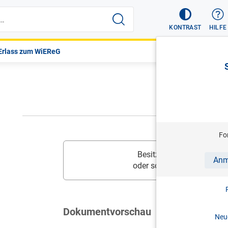
KONTRAST
HILFE
rlass zum WiEReG
Fo
Besitzen Sie diesen Inhalt
Anm
oder schalten Sie
Ihr Prod
Dokumentvorschau
Neue