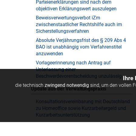
Parteienerklärungen sind nach dem
objektiven Erklärungswert auszulegen
Beweisverwertungsverbot iZm
zwischenstaatlicher Rechtshilfe auch im
Sicherstellungsverfahren
Absolute Verjährungsfrist des § 209 Abs 4
BAO ist unabhängig vom Verfahrenstitel
anzuwenden
Vorlageerinnerung nach Antrag auf
Unterlassung einer
Beschwerdevorentscheidung unzulässig
Ihre
die technisch
zwingend notwendig
sind, um den vollen 
Update aus der Verwaltungspraxis
Konsultationsvereinbarung mit Deutschland
zu Homeoffice sowie Kurzarbeitergeld und
Kurzarbeitsunterstützung
Verständigungsvereinbarung mit der
Schweiz