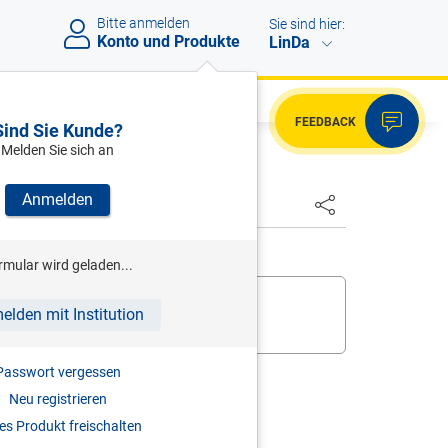
Bitte anmelden
Sie sind hier:
Konto und Produkte
LinDa
FEEDBACK
Sind Sie Kunde?
Melden Sie sich an
Anmelden
rmular wird geladen...
 bereits,
melden Sie sich an
.
elden mit Institution
ukt zur digitalen Nutzung frei
.
Passwort vergessen
Neu registrieren
s Produkt freischalten