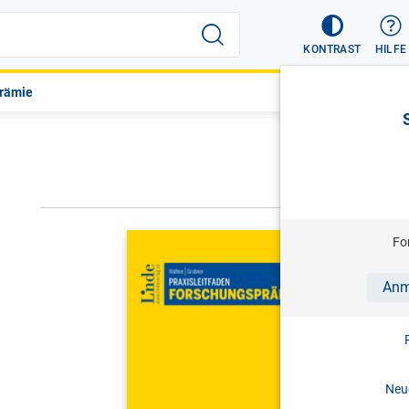
KONTRAST
HILFE
prämie
NÄCHSTER
WALLNER/G
Fo
Praxislei
Anm
1. Aufl. 
Print-ISBN:
Neue