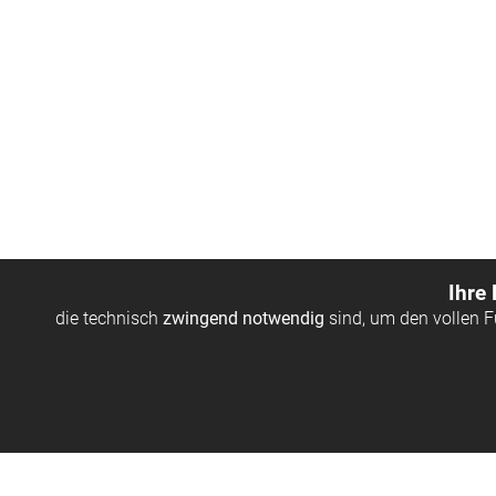
Ihre
die technisch
zwingend notwendig
sind, um den vollen 