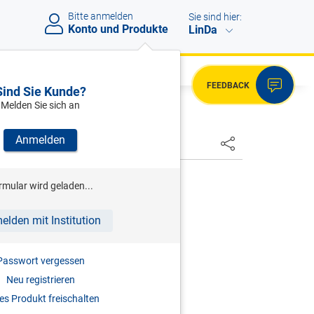
Bitte anmelden
Sie sind hier:
Konto und Produkte
LinDa
FEEDBACK
Sind Sie Kunde?
Melden Sie sich an
Anmelden
RABNER
rmular wird geladen...
tfaden Forschungsprämie
elden mit Institution
2021
Passwort vergessen
978-3-7073-4347-2
Neu registrieren
s Produkt freischalten