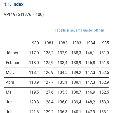
1.1. Index
VPI 1976 (1976 = 100)
Tabelle in neuem Fenster öffnen
1980
1981
1982
1983
1984
1985
Jänner
117,0
125,2
132,9
138,3
146,1
151,0
Februar
118,0
125,9
133,4
138,9
146,8
151,8
März
118,4
126,9
134,5
139,2
147,3
152,6
April
118,9
127,7
135,1
139,1
147,3
152,9
Mai
119,5
127,6
135,3
138,7
146,9
152,5
Juni
120,8
128,4
136,0
139,4
148,2
153,0
Juli
121,3
129,2
136,3
140,1
147,9
153,1