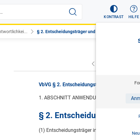
KONTRAST
HILFE
wortlichkei...
§ 2. Entscheidungsträger und ...
VORHERIGER
NÄC
Fo
VbVG § 2. Entscheidungsträger und Mitarbeite
1. ABSCHNITT ANWENDUNGSBEREICH UND
Anm
§ 2. Entscheidungsträger u
(1) Entscheidungsträger im Sinne dieses Geset
Neue