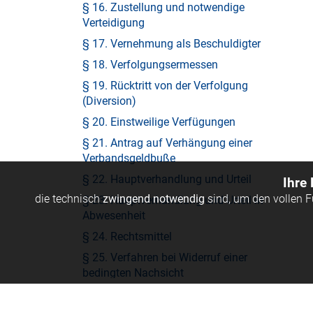
§ 16. Zustellung und notwendige
Verteidigung
§ 17. Vernehmung als Beschuldigter
§ 18. Verfolgungsermessen
§ 19. Rücktritt von der Verfolgung
(Diversion)
§ 20. Einstweilige Verfügungen
§ 21. Antrag auf Verhängung einer
Verbandsgeldbuße
§ 22. Hauptverhandlung und Urteil
Ihre
die technisch
zwingend notwendig
sind, um den vollen 
§ 23. Hauptverhandlung und Urteil in
Abwesenheit
§ 24. Rechtsmittel
§ 25. Verfahren bei Widerruf einer
bedingten Nachsicht
§ 26. Verständigung der zuständigen
Verwaltungs- oder Aufsichtsbehörde