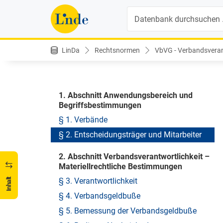
Suche
INHALTSVERZEICHNIS
LinDa
Rechtsnormen
VbVG - Verbandsverant
VbVG - Verbandsverantwortlichkeitsgesetz
Nichtamtliche Änderungshistorie
1. Abschnitt Anwendungsbereich und
Begriffsbestimmungen
§ 1. Verbände
§ 2. Entscheidungsträger und Mitarbeiter
2. Abschnitt Verbandsverantwortlichkeit –
Materiellrechtliche Bestimmungen
§ 3. Verantwortlichkeit
Inhalt
§ 4. Verbandsgeldbuße
§ 5. Bemessung der Verbandsgeldbuße