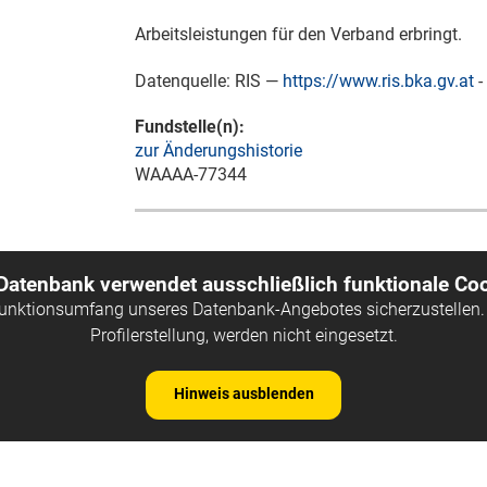
Arbeitsleistungen für den Verband erbringt.
Datenquelle: RIS —
https://www.ris.bka.gv.at
-
Fundstelle(n):
zur Änderungshistorie
WAAAA-77344
 Datenbank verwendet ausschließlich funktionale Coo
Funktionsumfang unseres Datenbank-Angebotes sicherzustellen. 
Profilerstellung, werden nicht eingesetzt.
Hinweis ausblenden