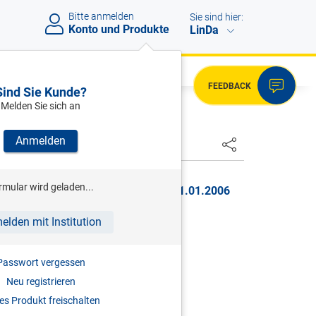
Bitte anmelden
Sie sind hier:
Konto und Produkte
LinDa
FEEDBACK
Sind Sie Kunde?
Melden Sie sich an
Anmelden
HSTER
rmular wird geladen...
r, BGBl. I Nr. 151/2005, gültig ab 01.01.2006
 BEGRIFFSBESTIMMUNGEN
elden mit Institution
nd Mitarbeiter
Passwort vergessen
Neu registrieren
zes ist, wer
s Produkt freischalten