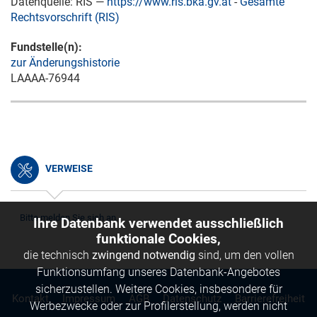
Datenquelle: RIS —
https://www.ris.bka.gv.at
-
Gesamte
Rechtsvorschrift (RIS)
Fundstelle(n):
zur Änderungshistorie
LAAAA-76944
VERWEISE
Bitte melden Sie sich an.
Ihre Datenbank verwendet ausschließlich
funktionale Cookies,
die technisch
zwingend notwendig
sind, um den vollen
Funktionsumfang unseres Datenbank-Angebotes
sicherzustellen. Weitere Cookies, insbesondere für
Kontakt
Impressum
AGB
Datenschutz
Barrierefreiheit
Werbezwecke oder zur Profilerstellung, werden nicht