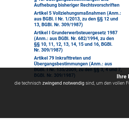
Aufhebung bisheriger Rechtsvorschriften
Artikel 5 Vollziehungsmaßnahmen (Anm.:
aus BGBl. I Nr. 1/2013, zu den §§ 12 und
13, BGBl. Nr. 309/1987)
Artikel I Grunderwerbsteuergesetz 1987
(Anm.: aus BGBl. Nr. 682/1994, zu den
§§ 10, 11, 12, 13, 14, 15 und 16, BGBl.
Nr. 309/1987)
Artikel 79 Inkrafttreten und
Übergangsbestimmungen (Anm.: aus
BGBl. I Nr. 135/2009, zu den §§ 3, 4 und 7,
BGBl. Nr. 309/1987)
Ihre
die technisch
zwingend notwendig
sind, um den vollen 