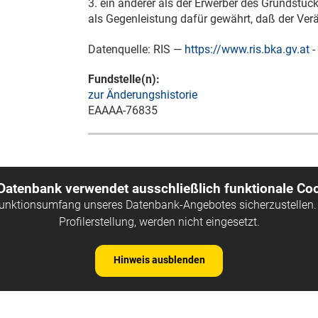
3. ein anderer als der Erwerber des Grundstüc
als Gegenleistung dafür gewährt, daß der Ver
Datenquelle: RIS —
https://www.ris.bka.gv.at
-
Fundstelle(n):
zur Änderungshistorie
EAAAA-76835
 Datenbank verwendet ausschließlich funktionale Coo
Funktionsumfang unseres Datenbank-Angebotes sicherzustellen. 
Profilerstellung, werden nicht eingesetzt.
Hinweis ausblenden