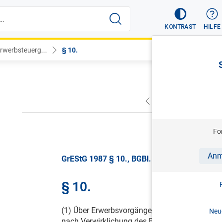
KONTRAST
HILFE
rwerbsteuerg...
§ 10.
VORHERIGER
NÄC
gültig vo
Fo
Anm
GrEStG 1987 § 10., BGBl. Nr. 309/1987, gült
§ 10.
(1) Über Erwerbsvorgänge, die diesem Bundesg
Neue
nach Verwirklichung des Erwerbsvorganges 