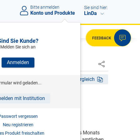
Bitte anmelden
Sie sind hier:
Konto und Produkte
LinDa
FEEDBACK
Sind Sie Kunde?
Melden Sie sich an
Anmelden
HSTER
n 17.07.1987 bis 26.08.1994
Fassungsvergleich
rmular wird geladen...
elden mit Institution
ig von 17.07.1987 bis 26.08.1994
Passwort vergessen
Neu registrieren
esetz unterliegen, ist innerhalb eines Monats
s Produkt freischalten
dem Finanzamt unter Verwendung des amtlichen