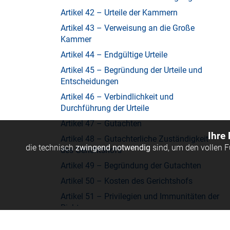
Artikel 42 – Urteile der Kammern
Artikel 43 – Verweisung an die Große
Kammer
Artikel 44 – Endgültige Urteile
Artikel 45 – Begründung der Urteile und
Entscheidungen
Artikel 46 – Verbindlichkeit und
Durchführung der Urteile
Artikel 47 – Gutachten
Ihre
Artikel 48 – Gutachterliche Zuständigkeit
die technisch
zwingend notwendig
sind, um den vollen 
des Gerichtshofs
Artikel 49 – Begründung der Gutachten
Artikel 50 – Kosten des Gerichtshofs
Artikel 51 – Privilegien und Immunitäten der
Richter