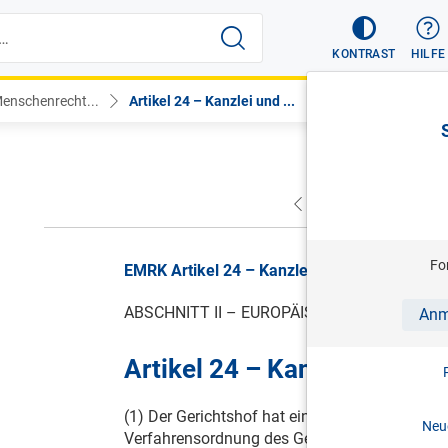
KONTRAST
HILFE
enschenrecht...
Artikel 24 – Kanzlei und ...
VORHERIGER
NÄC
Fo
EMRK Artikel 24 – Kanzlei und Berichterstatte
ABSCHNITT II – EUROPÄISCHER GERICHTS
Anm
Artikel 24 – Kanzlei und Ber
(1) Der Gerichtshof hat eine Kanzlei, deren A
Neue
Verfahrensordnung des Gerichtshofs festgele