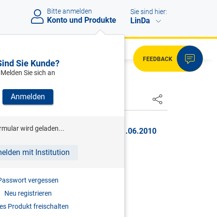
Bitte anmelden
Sie sind hier:
Konto und Produkte
LinDa
FEEDBACK
Sind Sie Kunde?
Melden Sie sich an
Anmelden
HSTER
rmular wird geladen...
r, BGBl. III Nr. 47/2010, gültig ab 01.06.2010
HOF FÜR MENSCHENRECHTE
elden mit Institution
ichterstatter
Passwort vergessen
Neu registrieren
ufgaben und Organisation in der
s Produkt freischalten
gt werden.