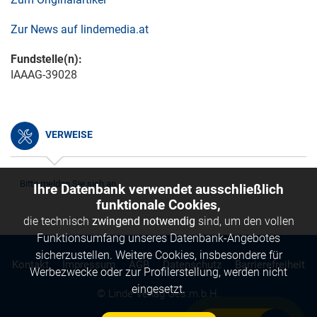
Zur News auf lindemedia.at
Fundstelle(n):
IAAAG-39028
VERWEISE
Bitte melden Sie sich an.
Ihre Datenbank verwendet ausschließlich
funktionale Cookies,
die technisch
zwingend notwendig
sind, um den vollen
Funktionsumfang unseres Datenbank-Angebotes
sicherzustellen. Weitere Cookies, insbesondere für
Kontakt
Impressum
AGB
Datenschutz
Barrierefreiheit
Werbezwecke oder zur Profilerstellung, werden nicht
eingesetzt.
© Linde Verlag Ges.m.b.H.