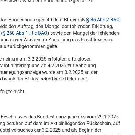
n Beschwerdeakt dem Bundesfinanzgericht zur
e das Bundesfinanzgericht dem Bf gemäß
§ 85 Abs 2 BAO
rde den Auftrag, den Mangel der fehlenden Erklärung,
 (
§ 250 Abs 1 lit c BAO
) sowie den Mangel der fehlenden
binnen zwei Wochen ab Zustellung des Beschlusses zu
 als zurückgenommen gelte.
nach einem am
3.2.2025
erfolgten erfolglosen
tamt hinterlegt und ab
4.2.2025
zur Abholung
Hinterlegungsanzeige wurde am
3.2.2025
an der
5
behob der Bf das betreffende Dokument.
olgte nicht.
es Beschlusses des Bundesfinanzgerichtes vom
29.1.2025
ng beruhen auf dem im Akt einliegenden Rückschein, auf
ustellversuches der
3.2.2025
und als Beginn der