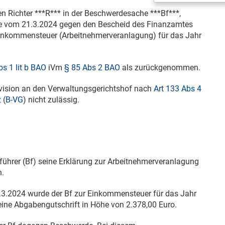
n Richter ***R*** in der Beschwerdesache ***Bf***,
de vom
21.3.2024
gegen den Bescheid des Finanzamtes
inkommensteuer (Arbeitnehmerveranlagung) für das Jahr
s 1 lit b BAO
iVm
§ 85 Abs 2 BAO
als zurückgenommen.
Revision an den Verwaltungsgerichtshof nach
Art 133 Abs 4
z
(
B-VG
) nicht zulässig.
führer (Bf) seine Erklärung zur Arbeitnehmerveranlagung
n.
.3.2024
wurde der Bf zur Einkommensteuer für das Jahr
 eine Abgabengutschrift in Höhe von 2.378,00 Euro.