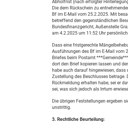
Abholfrist (nach erfolgter Hinterleg
Die dem Rückschein zu entnehmenden
Bf im E-Mail vom
25.2.2025
. Mit bes
betreffend den gegenständlichen Besch
Bundesfinanzgericht, Außenstelle Gr
am
4.2.2025
um 11:52 Uhr persönlich
Dass eine fristgerechte Mängelbehebun
Ausführungen des Bf im E-Mail vom
2
Briefes beim Postamt ***Gemeinde*
dort den Brief kopieren lassen und d
habe auch darauf hingewiesen, dass d
Zustellung des Beschlusses betrage. 
Rückmeldung erhalten habe, sei er d
sei, was sich jedoch als Irrtum erwies
Die übrigen Feststellungen ergeben s
unstrittig.
3. Rechtliche Beurteilung: