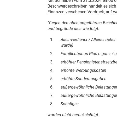
Mit Schreiben vom
21.3.2024
erhob d
Beschwerdeschreiben handelt es sich
Finanzen versehenen Vordruck, auf wel
"
Gegen den oben angeführten Bescheid
und begründe dies wie folgt:
Alleinverdiener / Alleinerzieh
wurde)
Familienbonus Plus o ganz / o
erhöhter Pensionistenabsetzbe
erhöhte Werbungskosten
erhöhte Sonderausgaben
außergewöhnliche Belastunge
außergewöhnliche Belastungen
Sonstiges
wurden nicht berücksichtigt.