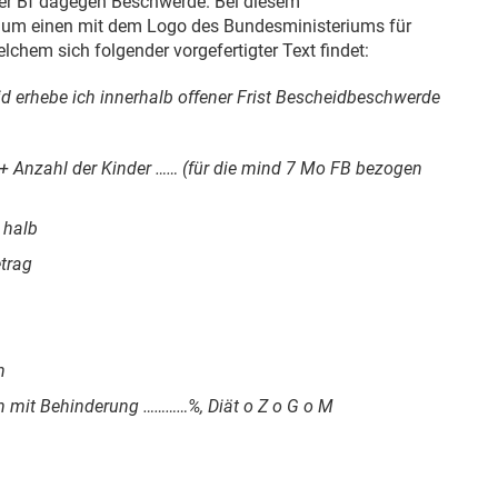
er Bf dagegen Beschwerde. Bei diesem
 um einen mit dem Logo des Bundesministeriums für
chem sich folgender vorgefertigter Text findet:
 erhebe ich innerhalb offener Frist Bescheidbeschwerde
er + Anzahl der Kinder …… (für die mind 7 Mo FB bezogen
 halb
trag
n
 mit Behinderung …………%, Diät o Z o G o M