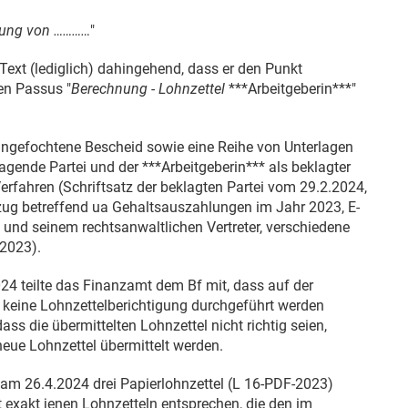
igung von …………
"
 Text (lediglich) dahingehend, dass er den Punkt
en Passus "
Berechnung - Lohnzettel
***Arbeitgeberin***"
angefochtene Bescheid sowie eine Reihe von Unterlagen
agende Partei und der ***Arbeitgeberin*** als beklagter
 Verfahren (Schriftsatz der beklagten Partei vom
29.2.2024
,
g betreffend ua Gehaltsauszahlungen im Jahr 2023, E-
nd seinem rechtsanwaltlichen Vertreter, verschiedene
 2023).
024
teilte das Finanzamt dem Bf mit, dass auf der
 keine Lohnzettelberichtigung durchgeführt werden
ss die übermittelten Lohnzettel nicht richtig seien,
neue Lohnzettel übermittelt werden.
t am
26.4.2024
drei Papierlohnzettel (L 16-PDF-2023)
t exakt jenen Lohnzetteln entsprechen, die den im