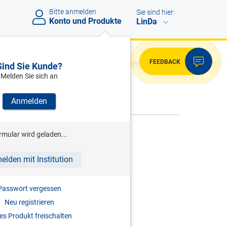
Bitte anmelden
Sie sind hier:
Konto und Produkte
LinDa
FEEDBACK
Sind Sie Kunde?
Melden Sie sich an
VERWEISE
Anmelden
rmular wird geladen...
Bitte melden Sie sich an.
elden mit Institution
Passwort vergessen
Neu registrieren
s Produkt freischalten