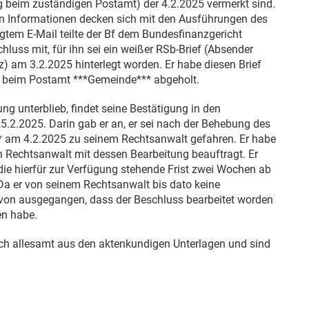
ung beim zuständigen Postamt) der
4.2.2025
vermerkt sind.
 Informationen decken sich mit den Ausführungen des
agtem E-Mail teilte der Bf dem Bundesfinanzgericht
luss mit, für ihn sei ein weißer RSb-Brief (Absender
az) am
3.2.2025
hinterlegt worden. Er habe diesen Brief
 beim Postamt ***Gemeinde*** abgeholt.
g unterblieb, findet seine Bestätigung in den
5.2.2025
. Darin gab er an, er sei nach der Behebung des
** am
4.2.2025
zu seinem Rechtsanwalt gefahren. Er habe
en Rechtsanwalt mit dessen Bearbeitung beauftragt. Er
ie hierfür zur Verfügung stehende Frist zwei Wochen ab
Da er von seinem Rechtsanwalt bis dato keine
avon ausgegangen, dass der Beschluss bearbeitet worden
en habe.
ich allesamt aus den aktenkundigen Unterlagen und sind