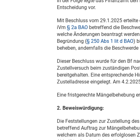
In der Folge legte das Finanzamt de
Entscheidung vor.
Mit Beschluss vom
29.1.2025
erteilt
iVm
§ 2a BAO
betreffend die Beschwe
welche Änderungen beantragt werden
Begründung (
§ 250 Abs 1 lit d BAO
) 
beheben, andernfalls die Beschwerde
Dieser Beschluss wurde für den Bf 
Zustellversuch beim zuständigen Pos
bereitgehalten. Eine entsprechende 
Zustelladresse eingelegt. Am
4.2.202
Eine fristgerechte Mängelbehebung erf
2. Beweiswürdigung:
Die Feststellungen zur Zustellung d
betreffend Auftrag zur Mängelbehebu
welchem als Datum des erfolglosen Z