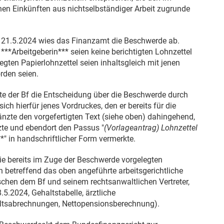
n Einkünften aus nichtselbständiger Arbeit zugrunde
m
21.5.2024
wies das Finanzamt die Beschwerde ab.
***Arbeitgeberin*** seien keine berichtigten Lohnzettel
egten Papierlohnzettel seien inhaltsgleich mit jenen
orden seien.
e der Bf die Entscheidung über die Beschwerde durch
ich hierfür jenes Vordruckes, den er bereits für die
nzte den vorgefertigten Text (siehe oben) dahingehend,
zte und ebendort den Passus "
(Vorlageantrag) Lohnzettel
*" in handschriftlicher Form vermerkte.
e bereits im Zuge der Beschwerde vorgelegten
n betreffend das oben angeführte arbeitsgerichtliche
chen dem Bf und seinem rechtsanwaltlichen Vertreter,
8.5.2024
, Gehaltstabelle, ärztliche
altsabrechnungen, Nettopensionsberechnung).