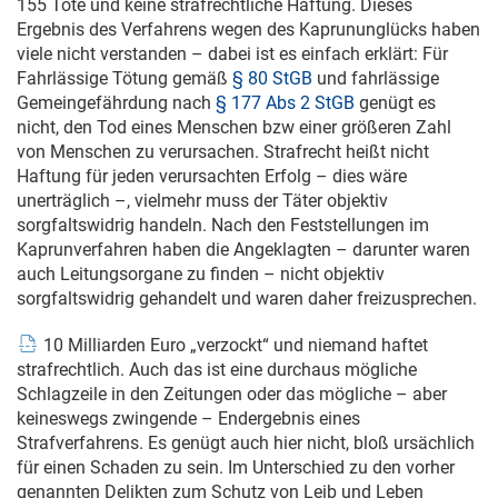
155 Tote und keine strafrechtliche Haftung. Dieses
Ergebnis des Verfahrens wegen des Kaprununglücks haben
viele nicht verstanden – dabei ist es einfach erklärt: Für
Fahrlässige Tötung gemäß
§ 80 StGB
und fahrlässige
Gemeingefährdung nach
§ 177 Abs 2 StGB
genügt es
nicht, den Tod eines Menschen bzw einer größeren Zahl
von Menschen zu verursachen. Strafrecht heißt nicht
Haftung für jeden verursachten Erfolg – dies wäre
unerträglich –, vielmehr muss der Täter objektiv
sorgfaltswidrig handeln. Nach den Feststellungen im
Kaprunverfahren haben die Angeklagten – darunter waren
auch Leitungsorgane zu finden – nicht objektiv
sorgfaltswidrig gehandelt und waren daher freizusprechen.
10 Milliarden Euro „verzockt“ und niemand haftet
strafrechtlich. Auch das ist eine durchaus mögliche
Schlagzeile in den Zeitungen oder das mögliche – aber
keineswegs zwingende – Endergebnis eines
Strafverfahrens. Es genügt auch hier nicht, bloß ursächlich
für einen Schaden zu sein. Im Unterschied zu den vorher
genannten Delikten zum Schutz von Leib und Leben