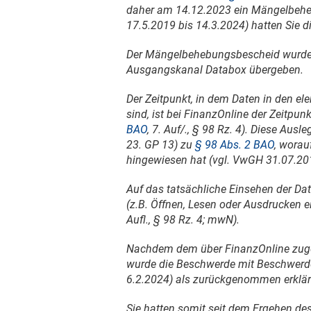
daher am
14.12.2023
ein Mängelbehebu
17.5.2019
bis
14.3.2024
) hatten Sie d
Der Mängelbehebungsbescheid wurd
Ausgangskanal Databox übergeben.
Der Zeitpunkt, in dem Daten in den e
sind, ist bei FinanzOnline der Zeitpun
BAO
, 7. Auf/., § 98 Rz. 4). Diese Au
23. GP 13) zu
§ 98 Abs. 2 BAO
, worau
hingewiesen hat (vgl.
VwGH 31.07.20
Auf das tatsächliche Einsehen der Da
(z.B. Öffnen, Lesen oder Ausdrucken 
Aufl., § 98 Rz. 4; mwN).
Nachdem dem über FinanzOnline zuges
wurde die Beschwerde mit Beschwer
6.2.2024
) als zurückgenommen erklär
Sie hatten somit seit dem Ergehen 