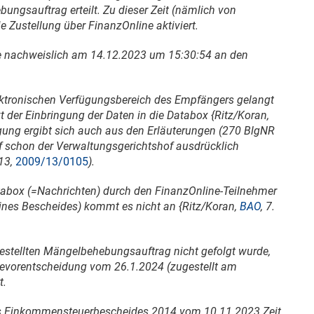
ngsauftrag erteilt. Zu dieser Zeit (nämlich von
ie Zustellung über FinanzOnline aktiviert.
e nachweislich am
14.12.2023
um 15:30:54 an den
lektronischen Verfügungsbereich des Empfängers gelangt
kt der Einbringung der Daten in die Databox {Ritz/Koran,
slegung ergibt sich auch aus den Erläuterungen (270 BlgNR
f schon der Verwaltungsgerichtshof ausdrücklich
13,
2009/13/0105
).
tabox (=Nachrichten) durch den FinanzOnline-Teilnehmer
eines Bescheides) kommt es nicht an {Ritz/Koran,
BAO
, 7.
tellten Mängelbehebungsauftrag nicht gefolgt wurde,
devorentscheidung vom
26.1.2024
(zugestellt am
t.
des Einkommensteuerbescheides 2014 vom
10.11.2023
Zeit,