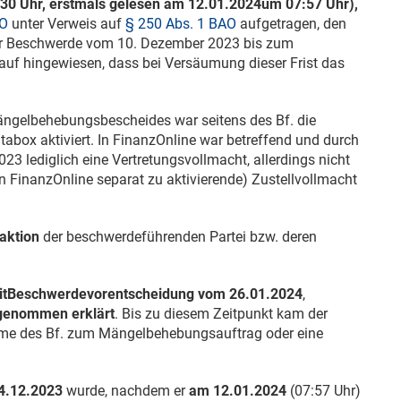
:30 Uhr, erstmals gelesen am
12.01.2024
um 07:57 Uhr),
AO
unter Verweis auf
§ 250 Abs. 1 BAO
aufgetragen, den
er Beschwerde vom
10. Dezember 2023
bis zum
uf hingewiesen, dass bei Versäumung dieser Frist das
ngelbehebungsbescheides war seitens des Bf. die
tabox aktiviert. In FinanzOnline war betreffend und durch
2023
lediglich eine Vertretungsvollmacht, allerdings nicht
 in FinanzOnline separat zu aktivierende) Zustellvollmacht
aktion
der beschwerdeführenden Partei bzw. deren
t
Beschwerdevorentscheidung vom
26.01.2024
,
kgenommen erklärt
. Bis zu diesem Zeitpunkt kam der
hme des Bf. zum Mängelbehebungsauftrag oder eine
4.12.2023
wurde, nachdem er
am
12.01.2024
(07:57 Uhr)