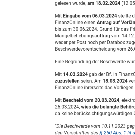
gelesen wurde,
am
18.02.2024
(12:05
Mit
Eingabe vom
06.03.2024
stellte 
FinanzOnline einen
Antrag auf Verlän
bis zum
30.06.2024
. Grund für das F
Mängelbehebungsauftrag vom
14.12
weder per Post noch per Databox zuges
Beschwerdevorentscheidung vom
26.
Eine Begründung der Beschwerde wur
Mit
14.03.2024
gab der Bf. in Finanz
zuzustellen
seien. Am
18.03.2024
ver
FinanzOnline ihrerseits das Vorliegen
Mit
Bescheid vom
20.03.2024
, elekt
26.03.2024
,
wies die belangte Behör
da keine berücksichtigungswürdigen 
"Die Beschwerde vom
10.11.2023
gege
den Vorschriften des
§ 250 Abs. 1 lit