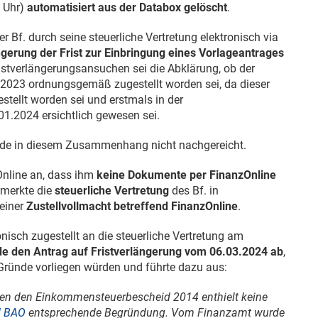
 Uhr)
automatisiert aus der Databox gelöscht
.
der Bf. durch seine steuerliche Vertretung elektronisch via
gerung der Frist zur Einbringung eines Vorlageantrages
ristverlängerungsansuchen sei die Abklärung, ob der
.2023
ordnungsgemäß zugestellt worden sei, da dieser
tellt worden sei und erstmals in der
01.2024
ersichtlich gewesen sei.
de in diesem Zusammenhang nicht nachgereicht.
Online an, dass ihm
keine Dokumente per FinanzOnline
merkte die
steuerliche Vertretung
des Bf. in
 einer
Zustellvollmacht betreffend FinanzOnline
.
ronisch zugestellt an die steuerliche Vertretung am
de den Antrag auf Fristverlängerung vom
06.03.2024
ab
,
Gründe vorliegen würden und führte dazu aus:
n den Einkommensteuerbescheid 2014 enthielt keine
 d BAO
entsprechende Begründung. Vom Finanzamt wurde