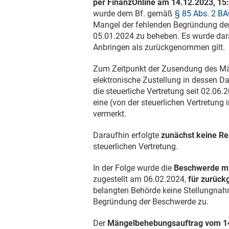
per FinanzOnline am
14.12.2023
, 15
wurde dem Bf. gemäß
§ 85 Abs. 2 B
Mangel der fehlenden Begründung d
05.01.2024
zu beheben. Es wurde dara
Anbringen als zurückgenommen gilt.
Zum Zeitpunkt der Zusendung des Mä
elektronische Zustellung in dessen Da
die steuerliche Vertretung seit
02.06.
eine (von der steuerlichen Vertretung
vermerkt.
Daraufhin erfolgte
zunächst keine Re
steuerlichen Vertretung.
In der Folge wurde die
Beschwerde mi
zugestellt am
06.02.2024
,
für zurüc
belangten Behörde keine Stellungna
Begründung der Beschwerde zu.
Der
Mängelbehebungsauftrag vom
1