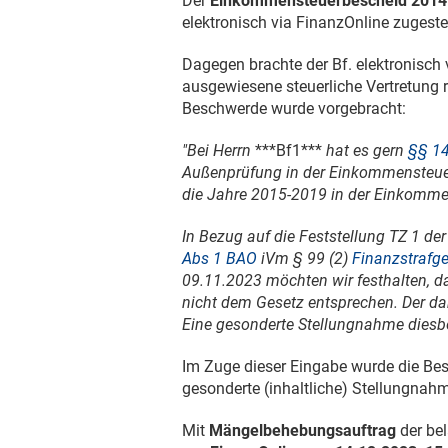
Der
Einkommensteuerbescheid 201
elektronisch via FinanzOnline zugestel
Dagegen brachte der Bf. elektronisch
ausgewiesene steuerliche Vertretung r
Beschwerde wurde vorgebracht:
"Bei Herrn
***Bf1***
hat es gern
§§ 14
Außenprüfung in der Einkommensteue
die Jahre 2015-2019 in der Einkomme
In Bezug auf die Feststellung TZ 1 de
Abs 1 BAO
iVm § 99 (2)
Finanzstrafg
09.11.2023
möchten wir festhalten, da
nicht dem Gesetz entsprechen. Der dar
Eine gesonderte Stellungnahme diesb
Im Zuge dieser Eingabe wurde die Be
gesonderte (inhaltliche) Stellungnahm
Mit
Mängelbehebungsauftrag
der be