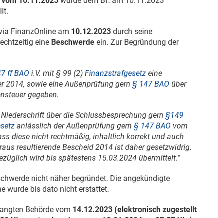
4 vom
10.11.2023
wurde dem Bf. am
10.11.2023
lt.
 via FinanzOnline am
10.12.2023
durch seine
echtzeitig eine
Beschwerde
ein. Zur Begründung der
7 ff BAO
i.V. mit § 99 (2)
Finanzstrafgesetz
eine
r 2014, sowie eine Außenprüfung gern
§ 147 BAO
über
nsteuer gegeben.
r Niederschrift über die Schlussbesprechung gern
§149
esetz
anlässlich der Außenprüfung gern
§ 147 BAO
vom
ss diese nicht rechtmäßig, inhaltlich korrekt und auch
aus resultierende Bescheid 2014 ist daher gesetzwidrig.
ezüglich wird bis spätestens
15.03.2024
übermittelt."
schwerde nicht näher begründet. Die angekündigte
e wurde bis dato nicht erstattet.
langten Behörde vom
14.12.2023
(elektronisch zugestellt