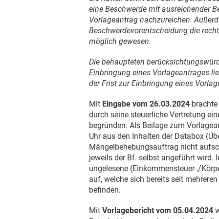
eine Beschwerde mit ausreichender B
Vorlageantrag nachzureichen. Außerd
Beschwerdevorentscheidung die recht
möglich gewesen.
Die behaupteten berücksichtungswürdi
Einbringung eines Vorlageantrages li
der Frist zur Einbringung eines Vorla
Mit
Eingabe vom
26.03.2024
brachte 
durch seine steuerliche Vertretung ei
begründen. Als Beilage zum Vorlagea
Uhr aus den Inhalten der Databox (Üb
Mängelbehebungsauftrag nicht aufsch
jeweils der Bf. selbst angeführt wird
ungelesene (Einkommensteuer-,/Körpe
auf, welche sich bereits seit mehrere
befinden.
Mit
Vorlagebericht vom
05.04.2024
w