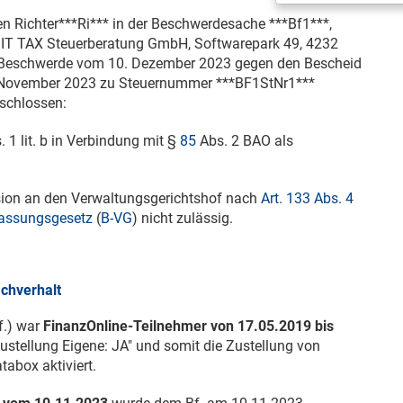
n Richter***Ri*** in der Beschwerdesache ***Bf1***,
T IT TAX Steuerberatung GmbH, Softwarepark 49, 4232
e Beschwerde vom
10. Dezember 2023
gegen den Bescheid
 November 2023
zu Steuernummer ***BF1StNr1***
schlossen:
 1 lit. b in Verbindung mit §
85
Abs. 2 BAO als
ision an den Verwaltungsgerichtshof nach
Art. 133 Abs. 4
fassungsgesetz
(
B-VG
) nicht zulässig.
chverhalt
f.) war
FinanzOnline-Teilnehmer von
17.05.2019
bis
Zustellung Eigene: JA" und somit die Zustellung von
abox aktiviert.