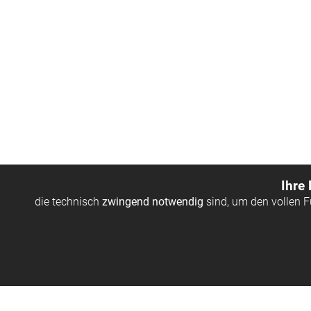
Ihre
die technisch
zwingend notwendig
sind, um den vollen 