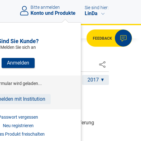
Bitte anmelden
Sie sind hier:
Konto und Produkte
LinDa
FEEDBACK
Sind Sie Kunde?
Melden Sie sich an
Anmelden
2017
rmular wird geladen...
RCHMAYR/MAYR/ZORN
elden mit Institution
nsteuergesetz
Passwort vergessen
| Grundwerk inkl. 19. Ergänzungslieferung
Neu registrieren
s Produkt freischalten