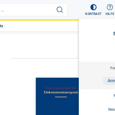
KONTRAST
HILFE
tz
NÄCHSTER
Fo
DORALT/KI
Anm
Einkomme
Kommentar 
2017
Neue