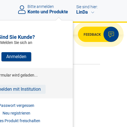
Bitte anmelden
Sie sind hier:
Konto und Produkte
LinDa
FEEDBACK
Sind Sie Kunde?
Melden Sie sich an
VERWEISE
Anmelden
rmular wird geladen...
Bitte melden Sie sich an.
elden mit Institution
Passwort vergessen
Neu registrieren
s Produkt freischalten