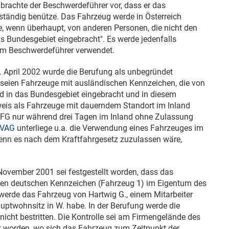
brachte der Beschwerdeführer vor, dass er das
 ständig benütze. Das Fahrzeug werde in Österreich
, wenn überhaupt, von anderen Personen, die nicht den
s Bundesgebiet eingebracht". Es werde jedenfalls
om Beschwerdeführer verwendet.
. April 2002
wurde die Berufung als unbegründet
eien Fahrzeuge mit ausländischen Kennzeichen, die von
d in das Bundesgebiet eingebracht und in diesem
is als Fahrzeuge mit dauerndem Standort im Inland
FG nur während drei Tagen im Inland ohne Zulassung
oVAG
unterliege u.a. die Verwendung eines Fahrzeuges im
nn es nach dem Kraftfahrgesetz zuzulassen wäre,
 November 2001
sei festgestellt worden, dass das
ten deutschen Kennzeichen (Fahrzeug 1) im Eigentum des
werde das Fahrzeug von Hartwig G., einem Mitarbeiter
uptwohnsitz in W. habe. In der Berufung werde die
icht bestritten. Die Kontrolle sei am Firmengelände des
t worden, wo sich das Fahrzeug zum Zeitpunkt der