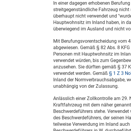
In einer dagegen erhobenen Berufung 
streitgegenständliche Fahrzeug nicht
überhaupt nicht verwendet und "wurde
Hauptwohnsitz im Inland haben, in da
überwiegend im Ausland und nicht v
Mit Berufungsvorentscheidung vom
4
abgewiesen. Gemäß § 82 Abs. 8 KFG s
Personen mit Hauptwohnsitz im Inlan
verwendet würden, bis zum Gegenbewe
anzusehen. Sie dürften gemäß § 37 K
verwendet werden. Gemäß
§ 1 Z 3 N
Inland der Normverbrauchsabgabe, we
unabhängig von der Zulassung.
Anlässlich einer Zollkontrolle am
29.
Kraftfahrzeug mit dem näher genann
Beschwerdeführers stehe. Verwendet 
des Beschwerdeführers, der seinen Ha
teilweise Verwendung im Inland auch n
Beschwerdeführers in W. durchgeführ