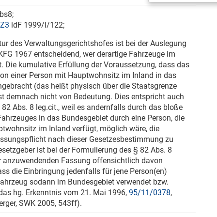
bs8;
 Z3
idF 1999/I/122;
ur des Verwaltungsgerichtshofes ist bei der Auslegung
 KFG 1967 entscheidend, wer derartige Fahrzeuge im
. Die kumulative Erfüllung der Voraussetzung, dass das
on einer Person mit Hauptwohnsitz im Inland in das
gebracht (das heißt physisch über die Staatsgrenze
ist demnach nicht von Bedeutung. Dies entspricht auch
82 Abs. 8 leg.cit., weil es andernfalls durch das bloße
Fahrzeuges in das Bundesgebiet durch eine Person, die
twohnsitz im Inland verfügt, möglich wäre, die
assungspflicht nach dieser Gesetzesbestimmung zu
etzgeber ist bei der Formulierung des § 82 Abs. 8
hier anzuwendenden Fassung offensichtlich davon
s die Einbringung jedenfalls für jene Person(en)
s Fahrzeug sodann im Bundesgebiet verwendet bzw.
 das hg. Erkenntnis vom
21. Mai 1996
,
95/11/0378
,
erger,
SWK 2005, 543ff
).