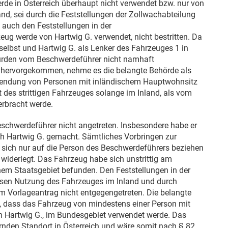
rde in Österreich überhaupt nicht verwendet bzw. nur von
d, sei durch die Feststellungen der Zollwachabteilung
 auch den Feststellungen in der
ug werde von Hartwig G. verwendet, nicht bestritten. Da
selbst und Hartwig G. als Lenker des Fahrzeuges 1 in
urden vom Beschwerdeführer nicht namhaft
t hervorgekommen, nehme es die belangte Behörde als
rwendung von Personen mit inländischem Hauptwohnsitz
t des strittigen Fahrzeuges solange im Inland, als vom
rbracht werde.
schwerdeführer nicht angetreten. Insbesondere habe er
h Hartwig G. gemacht. Sämtliches Vorbringen zur
sich nur auf die Person des Beschwerdeführers beziehen
 widerlegt. Das Fahrzeug habe sich unstrittig am
hem Staatsgebiet befunden. Den Feststellungen in der
isen Nutzung des Fahrzeuges im Inland und durch
im Vorlageantrag nicht entgegengetreten. Die belangte
, dass das Fahrzeug von mindestens einer Person mit
n Hartwig G., im Bundesgebiet verwendet werde. Das
den Standort in Österreich und wäre somit nach § 82