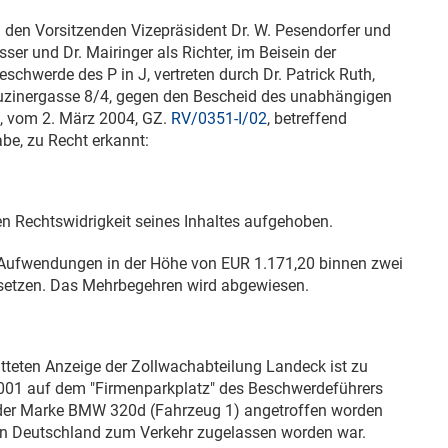
 den Vorsitzenden Vizepräsident Dr. W. Pesendorfer und
üsser und Dr. Mairinger als Richter, im Beisein der
eschwerde des P in J, vertreten durch Dr. Patrick Ruth,
uzinergasse 8/4, gegen den Bescheid des unabhängigen
k, vom
2. März 2004
, GZ.
RV/0351-I/02
, betreffend
e, zu Recht erkannt:
n Rechtswidrigkeit seines Inhaltes aufgehoben.
Aufwendungen in der Höhe von EUR 1.171,20 binnen zwei
rsetzen. Das Mehrbegehren wird abgewiesen.
teten Anzeige der Zollwachabteilung Landeck ist zu
001
auf dem "Firmenparkplatz" des Beschwerdeführers
g der Marke BMW 320d (Fahrzeug 1) angetroffen worden
n Deutschland zum Verkehr zugelassen worden war.