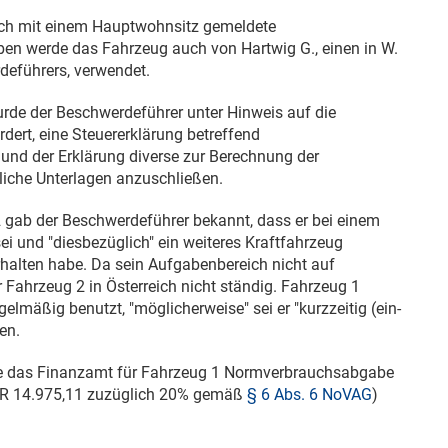
eich mit einem Hauptwohnsitz gemeldete
en werde das Fahrzeug auch von Hartwig G., einen in W.
deführers, verwendet.
rde der Beschwerdeführer unter Hinweis auf die
dert, eine Steuererklärung betreffend
nd der Erklärung diverse zur Berechnung der
iche Unterlagen anzuschließen.
2
gab der Beschwerdeführer bekannt, dass er bei einem
i und "diesbezüglich" ein weiteres Kraftfahrzeug
rhalten habe. Da sein Aufgabenbereich nicht auf
r Fahrzeug 2 in Österreich nicht ständig. Fahrzeug 1
lmäßig benutzt, "möglicherweise" sei er "kurzzeitig (ein-
en.
e das Finanzamt für Fahrzeug 1 Normverbrauchsabgabe
UR 14.975,11 zuzüglich 20% gemäß
§ 6 Abs. 6 NoVAG
)