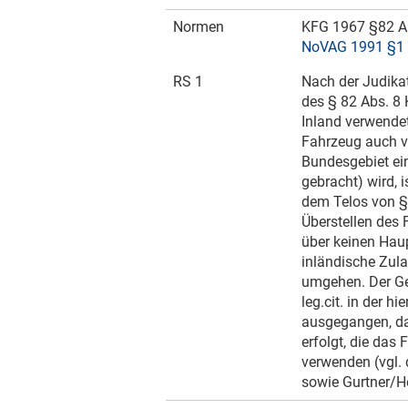
Normen
KFG 1967 §82 A
NoVAG 1991 §1
RS 1
Nach der Judikat
des § 82 Abs. 8
Inland verwendet
Fahrzeug auch v
Bundesgebiet ein
gebracht) wird, 
dem Telos von § 
Überstellen des 
über keinen Haup
inländische Zul
umgehen. Der Ges
leg.cit. in der 
ausgegangen, das
erfolgt, die da
verwenden (vgl.
sowie Gurtner/H