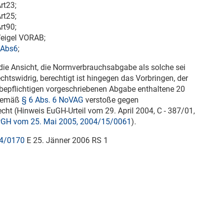
rt23;
rt25;
rt90;
eigel VORAB;
 Abs6
;
 die Ansicht, die Normverbrauchsabgabe als solche sei
htswidrig, berechtigt ist hingegen das Vorbringen, der
bepflichtigen vorgeschriebenen Abgabe enthaltene 20
 gemäß
§ 6 Abs. 6 NoVAG
verstoße gegen
echt (Hinweis
EuGH-Urteil vom 29. April 2004,
C - 387/01,
GH vom 25. Mai 2005, 2004/15/0061
).
4/0170
E
25. Jänner 2006
RS 1