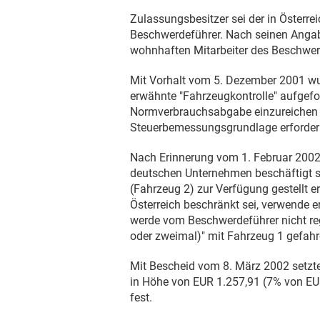
Zulassungsbesitzer sei der in Österr
Beschwerdeführer. Nach seinen Angab
wohnhaften Mitarbeiter des Beschwer
Mit Vorhalt vom
5. Dezember 2001
wu
erwähnte "Fahrzeugkontrolle" aufgefor
Normverbrauchsabgabe einzureichen u
Steuerbemessungsgrundlage erforderl
Nach Erinnerung vom
1. Februar 200
deutschen Unternehmen beschäftigt se
(Fahrzeug 2) zur Verfügung gestellt e
Österreich beschränkt sei, verwende e
werde vom Beschwerdeführer nicht rege
oder zweimal)" mit Fahrzeug 1 gefahr
Mit Bescheid vom
8. März 2002
setzt
in Höhe von EUR 1.257,91 (7% von E
fest.