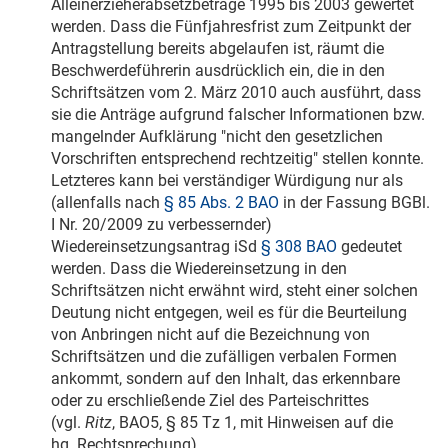
Alleinerzieherabsetzbeträge 1995 bis 2003 gewertet
werden. Dass die Fünfjahresfrist zum Zeitpunkt der
Antragstellung bereits abgelaufen ist, räumt die
Beschwerdeführerin ausdrücklich ein, die in den
Schriftsätzen vom
2. März 2010
auch ausführt, dass
sie die Anträge aufgrund falscher Informationen bzw.
mangelnder Aufklärung "nicht den gesetzlichen
Vorschriften entsprechend rechtzeitig" stellen konnte.
Letzteres kann bei verständiger Würdigung nur als
(allenfalls nach
§ 85 Abs. 2 BAO
in der Fassung BGBl.
I Nr. 20/2009 zu verbessernder)
Wiedereinsetzungsantrag iSd
§ 308 BAO
gedeutet
werden. Dass die Wiedereinsetzung in den
Schriftsätzen nicht erwähnt wird, steht einer solchen
Deutung nicht entgegen, weil es für die Beurteilung
von Anbringen nicht auf die Bezeichnung von
Schriftsätzen und die zufälligen verbalen Formen
ankommt, sondern auf den Inhalt, das erkennbare
oder zu erschließende Ziel des Parteischrittes
(vgl.
Ritz
, BAO5, § 85 Tz 1, mit Hinweisen auf die
hg. Rechtsprechung).