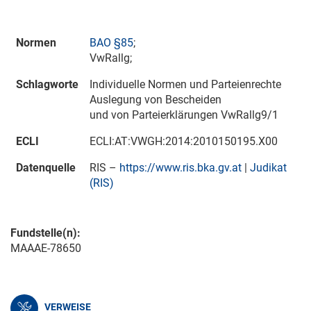
Normen
BAO §85
;
VwRallg;
Schlagworte
Individuelle Normen und Parteienrechte
Auslegung von Bescheiden
und von Parteierklärungen VwRallg9/1
ECLI
ECLI:AT:VWGH:2014:2010150195.X00
Datenquelle
RIS –
https://www.ris.bka.gv.at
|
Judikat
(RIS)
Fundstelle(n):
MAAAE-78650
VERWEISE