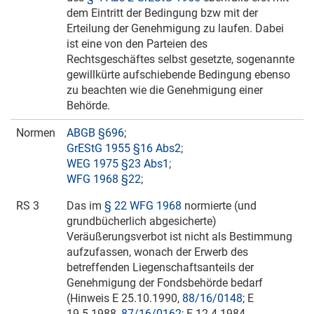
dem Eintritt der Bedingung bzw mit der
Erteilung der Genehmigung zu laufen. Dabei
ist eine von den Parteien des
Rechtsgeschäftes selbst gesetzte, sogenannte
gewillkürte aufschiebende Bedingung ebenso
zu beachten wie die Genehmigung einer
Behörde.
Normen
ABGB §696
;
GrEStG 1955 §16 Abs2
;
WEG 1975 §23 Abs1
;
WFG 1968 §22
;
RS 3
Das im
§ 22 WFG 1968
normierte (und
grundbücherlich abgesicherte)
Veräußerungsverbot ist nicht als Bestimmung
aufzufassen, wonach der Erwerb des
betreffenden Liegenschaftsanteils der
Genehmigung der Fondsbehörde bedarf
(Hinweis E
25.10.1990
,
88/16/0148
; E
19.5.1988
,
87/16/0162
; E
12.4.1984
,