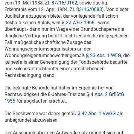
vom
19. Mai 1988
, Zl.
87/16/0162
, sowie das hg.
Erkenntnis vom
12. April 1984
, Zl.
83/16/0083
). Von dieser
Judikatur abzugehen bietet der vorliegende Fall schon
deshalb keinen Anlaß, weil
§ 22 WFG 1968
- wenn
überhaupt - dann nur im Wege einer Grundbuchsperre die
dingliche Verfügung betrifft, nicht jedoch die im gegebenen
Fall maßgebliche schriftliche Zusage des
Wohnungseigentumsorganisators an den
Wohnungseigentumsbewerber gemäß
§ 23 Abs. 1 WEG
, die
keinesfalls einer Genehmigung der Fondsbehörde bedurfte
und solcherart nicht unter einer aufschiebenden
Rechtsbedingung stand.
Die belangte Behörde hat daher im Ergebnis frei von
Rechtswidrigkeit die 8-Jahres-Frist des
§ 4 Abs. 2 GrEStG
1955
für abgelaufen erachtet.
Die Beschwerde war daher gemäß
§ 42 Abs. 1 VwGG
als
unbegründet abzuweisen.
Der Ausspruch über den Aufwandersatz gründet sich auf