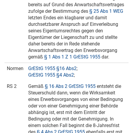
bereits auf Grund des Anwartschaftsvertrages
zufolge der Bestimmung des
§ 25 Abs 1 WEG
letzten Endes ein klagbarer und damit
durchsetzbarer Anspruch auf Einverleibung
seines Eigentumsrechtes gegen den
Eigentümer der Liegenschaft zu und stellte
daher bereits der in Rede stehende
Anwartschaftsvertrag den Erwerbsvorgang
gemäß
§ 1 Abs 1 Z 1 GrEStG 1955
dar.
Normen
GrEStG 1955 §16 Abs2
;
GrEStG 1955 §4 Abs2
;
RS 2
Gemäß
§ 16 Abs 2 GrEStG 1955
entsteht die
Steuerschuld dann, wenn die Wirksamkeit
eines Erwerbsvorganges von einer Bedingung
oder von einer Genehmigung einer Behörde
abhängig ist, erst mit dem Eintritt der
Bedingung oder mit der Genehmigung. In
einem solchen Fall beginnt die 8-Jahresfrist
des
§ 4 Abs 2 GrEStG 1955
ebenfalls erst mit