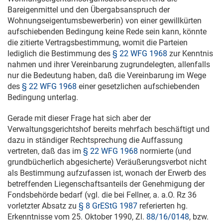
Bareigenmittel und den Übergabsanspruch der
Wohnungseigentumsbewerberin) von einer gewillkürten
aufschiebenden Bedingung keine Rede sein kann, könnte
die zitierte Vertragsbestimmung, womit die Parteien
lediglich die Bestimmung des
§ 22 WFG 1968
zur Kenntnis
nahmen und ihrer Vereinbarung zugrundelegten, allenfalls
nur die Bedeutung haben, daß die Vereinbarung im Wege
des
§ 22 WFG 1968
einer gesetzlichen aufschiebenden
Bedingung unterlag.
Gerade mit dieser Frage hat sich aber der
Verwaltungsgerichtshof bereits mehrfach beschäftigt und
dazu in ständiger Rechtsprechung die Auffassung
vertreten, daß das im
§ 22 WFG 1968
normierte (und
grundbücherlich abgesicherte) Veräußerungsverbot nicht
als Bestimmung aufzufassen ist, wonach der Erwerb des
betreffenden Liegenschaftsanteils der Genehmigung der
Fondsbehörde bedarf (vgl. die bei Fellner, a. a.O. Rz 36
vorletzter Absatz zu
§ 8 GrEStG 1987
referierten hg.
Erkenntnisse vom
25. Oktober 1990
, Zl.
88/16/0148
, bzw.