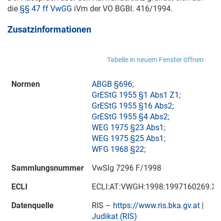
die
§§ 47 ff VwGG
iVm der VO BGBl. 416/1994.
Zusatzinformationen
Tabelle in neuem Fenster öffnen
Normen
ABGB §696
;
GrEStG 1955 §1 Abs1 Z1
;
GrEStG 1955 §16 Abs2
;
GrEStG 1955 §4 Abs2
;
WEG 1975 §23 Abs1
;
WEG 1975 §25 Abs1
;
WFG 1968 §22
;
Sammlungsnummer
VwSlg 7296 F/1998
ECLI
ECLI:AT:VWGH:1998:1997160269.X
Datenquelle
RIS –
https://www.ris.bka.gv.at
|
Judikat (RIS)