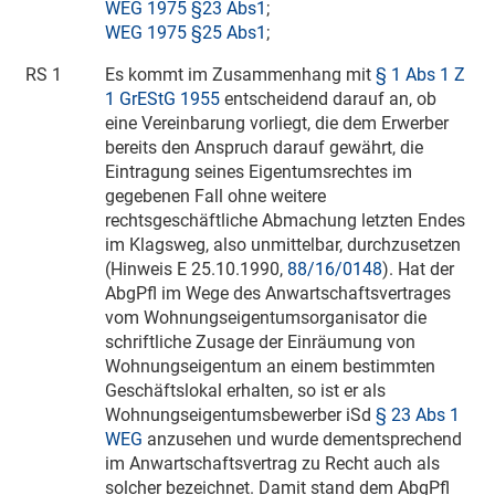
WEG 1975 §23 Abs1
;
WEG 1975 §25 Abs1
;
RS 1
Es kommt im Zusammenhang mit
§ 1 Abs 1 Z
1 GrEStG 1955
entscheidend darauf an, ob
eine Vereinbarung vorliegt, die dem Erwerber
bereits den Anspruch darauf gewährt, die
Eintragung seines Eigentumsrechtes im
gegebenen Fall ohne weitere
rechtsgeschäftliche Abmachung letzten Endes
im Klagsweg, also unmittelbar, durchzusetzen
(Hinweis E
25.10.1990
,
88/16/0148
). Hat der
AbgPfl im Wege des Anwartschaftsvertrages
vom Wohnungseigentumsorganisator die
schriftliche Zusage der Einräumung von
Wohnungseigentum an einem bestimmten
Geschäftslokal erhalten, so ist er als
Wohnungseigentumsbewerber iSd
§ 23 Abs 1
WEG
anzusehen und wurde dementsprechend
im Anwartschaftsvertrag zu Recht auch als
solcher bezeichnet. Damit stand dem AbgPfl