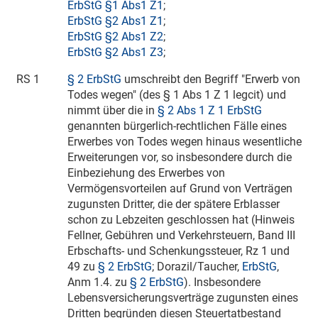
ErbStG §1 Abs1 Z1
;
ErbStG §2 Abs1 Z1
;
ErbStG §2 Abs1 Z2
;
ErbStG §2 Abs1 Z3
;
RS 1
§ 2 ErbStG
umschreibt den Begriff "Erwerb von
Todes wegen" (des § 1 Abs 1 Z 1 legcit) und
nimmt über die in
§ 2 Abs 1 Z 1 ErbStG
genannten bürgerlich-rechtlichen Fälle eines
Erwerbes von Todes wegen hinaus wesentliche
Erweiterungen vor, so insbesondere durch die
Einbeziehung des Erwerbes von
Vermögensvorteilen auf Grund von Verträgen
zugunsten Dritter, die der spätere Erblasser
schon zu Lebzeiten geschlossen hat (Hinweis
Fellner, Gebühren und Verkehrsteuern, Band III
Erbschafts- und Schenkungssteuer, Rz 1 und
49 zu
§ 2 ErbStG
; Dorazil/Taucher,
ErbStG
,
Anm 1.4. zu
§ 2 ErbStG
). Insbesondere
Lebensversicherungsverträge zugunsten eines
Dritten begründen diesen Steuertatbestand