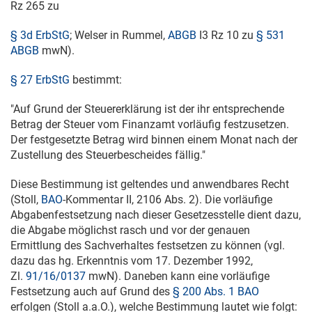
Rz 265 zu
§ 3d ErbStG
; Welser in Rummel,
ABGB
I3 Rz 10 zu
§ 531
ABGB
mwN).
§ 27 ErbStG
bestimmt:
"Auf Grund der Steuererklärung ist der ihr entsprechende
Betrag der Steuer vom Finanzamt vorläufig festzusetzen.
Der festgesetzte Betrag wird binnen einem Monat nach der
Zustellung des Steuerbescheides fällig."
Diese Bestimmung ist geltendes und anwendbares Recht
(Stoll,
BAO
-Kommentar II, 2106 Abs. 2). Die vorläufige
Abgabenfestsetzung nach dieser Gesetzesstelle dient dazu,
die Abgabe möglichst rasch und vor der genauen
Ermittlung des Sachverhaltes festsetzen zu können (vgl.
dazu das hg. Erkenntnis vom
17. Dezember 1992
,
Zl.
91/16/0137
mwN). Daneben kann eine vorläufige
Festsetzung auch auf Grund des
§ 200 Abs. 1 BAO
erfolgen (Stoll a.a.O.), welche Bestimmung lautet wie folgt: