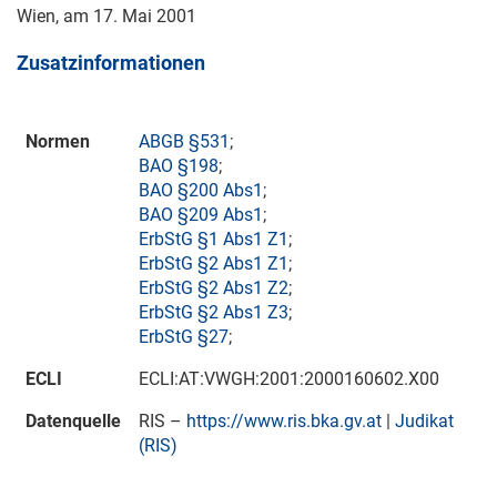
Wien, am
17. Mai 2001
Zusatzinformationen
Normen
ABGB §531
;
BAO §198
;
BAO §200 Abs1
;
BAO §209 Abs1
;
ErbStG §1 Abs1 Z1
;
ErbStG §2 Abs1 Z1
;
ErbStG §2 Abs1 Z2
;
ErbStG §2 Abs1 Z3
;
ErbStG §27
;
ECLI
ECLI:AT:VWGH:2001:2000160602.X00
Datenquelle
RIS –
https://www.ris.bka.gv.at
|
Judikat
(RIS)