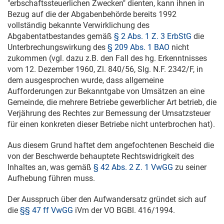
"erbschaftssteuerlichen Zwecken" dienten, kann ihnen in
Bezug auf die der Abgabenbehörde bereits 1992
vollständig bekannte Verwirklichung des
Abgabentatbestandes gemäß
§ 2 Abs. 1 Z. 3 ErbStG
die
Unterbrechungswirkung des
§ 209 Abs. 1 BAO
nicht
zukommen (vgl. dazu z.B. den Fall des hg. Erkenntnisses
vom
12. Dezember 1960
, Zl. 840/56, Slg. N.F. 2342/F, in
dem ausgesprochen wurde, dass allgemeine
Aufforderungen zur Bekanntgabe von Umsätzen an eine
Gemeinde, die mehrere Betriebe gewerblicher Art betrieb, die
Verjährung des Rechtes zur Bemessung der Umsatzsteuer
für einen konkreten dieser Betriebe nicht unterbrochen hat).
Aus diesem Grund haftet dem angefochtenen Bescheid die
von der Beschwerde behauptete Rechtswidrigkeit des
Inhaltes an, was gemäß
§ 42 Abs. 2 Z. 1 VwGG
zu seiner
Aufhebung führen muss.
Der Ausspruch über den Aufwandersatz gründet sich auf
die
§§ 47 ff VwGG
iVm der VO BGBl. 416/1994.