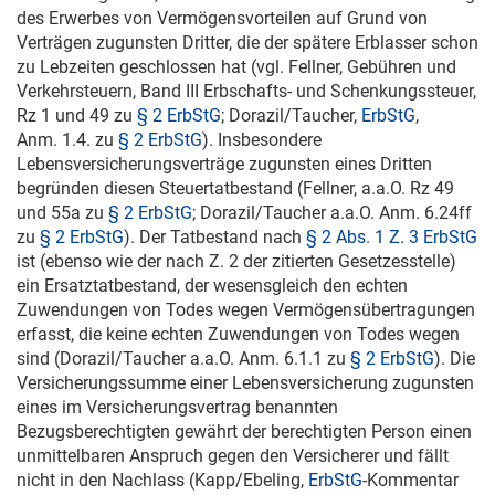
des Erwerbes von Vermögensvorteilen auf Grund von
Verträgen zugunsten Dritter, die der spätere Erblasser schon
zu Lebzeiten geschlossen hat (vgl. Fellner, Gebühren und
Verkehrsteuern, Band III Erbschafts- und Schenkungssteuer,
Rz 1 und 49 zu
§ 2 ErbStG
; Dorazil/Taucher,
ErbStG
,
Anm. 1.4. zu
§ 2 ErbStG
). Insbesondere
Lebensversicherungsverträge zugunsten eines Dritten
begründen diesen Steuertatbestand (Fellner, a.a.O. Rz 49
und 55a zu
§ 2 ErbStG
; Dorazil/Taucher a.a.O. Anm. 6.24ff
zu
§ 2 ErbStG
). Der Tatbestand nach
§ 2 Abs. 1 Z. 3 ErbStG
ist (ebenso wie der nach Z. 2 der zitierten Gesetzesstelle)
ein Ersatztatbestand, der wesensgleich den echten
Zuwendungen von Todes wegen Vermögensübertragungen
erfasst, die keine echten Zuwendungen von Todes wegen
sind (Dorazil/Taucher a.a.O. Anm. 6.1.1 zu
§ 2 ErbStG
). Die
Versicherungssumme einer Lebensversicherung zugunsten
eines im Versicherungsvertrag benannten
Bezugsberechtigten gewährt der berechtigten Person einen
unmittelbaren Anspruch gegen den Versicherer und fällt
nicht in den Nachlass (Kapp/Ebeling,
ErbStG
-Kommentar