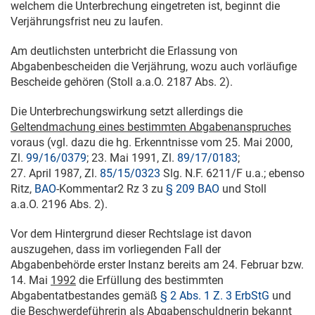
welchem die Unterbrechung eingetreten ist, beginnt die
Verjährungsfrist neu zu laufen.
Am deutlichsten unterbricht die Erlassung von
Abgabenbescheiden die Verjährung, wozu auch vorläufige
Bescheide gehören (Stoll a.a.O. 2187 Abs. 2).
Die Unterbrechungswirkung setzt allerdings die
Geltendmachung eines bestimmten Abgabenanspruches
voraus (vgl. dazu die hg. Erkenntnisse vom
25. Mai 2000
,
Zl.
99/16/0379
;
23. Mai 1991
, Zl.
89/17/0183
;
27. April 1987
, Zl.
85/15/0323
Slg. N.F. 6211/F u.a.; ebenso
Ritz,
BAO
-Kommentar2 Rz 3 zu
§ 209 BAO
und Stoll
a.a.O. 2196 Abs. 2).
Vor dem Hintergrund dieser Rechtslage ist davon
auszugehen, dass im vorliegenden Fall der
Abgabenbehörde erster Instanz bereits am 24. Februar bzw.
14. Mai
1992
die Erfüllung des bestimmten
Abgabentatbestandes gemäß
§ 2 Abs. 1 Z. 3 ErbStG
und
die Beschwerdeführerin als Abgabenschuldnerin bekannt