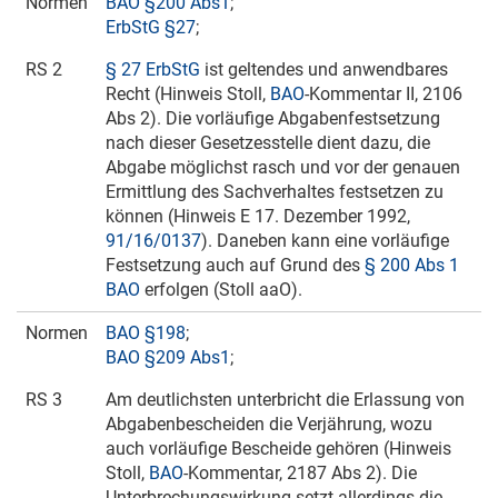
Normen
BAO §200 Abs1
;
ErbStG §27
;
RS 2
§ 27 ErbStG
ist geltendes und anwendbares
Recht (Hinweis Stoll,
BAO
-Kommentar II, 2106
Abs 2). Die vorläufige Abgabenfestsetzung
nach dieser Gesetzesstelle dient dazu, die
Abgabe möglichst rasch und vor der genauen
Ermittlung des Sachverhaltes festsetzen zu
können (Hinweis E
17. Dezember 1992
,
91/16/0137
). Daneben kann eine vorläufige
Festsetzung auch auf Grund des
§ 200 Abs 1
BAO
erfolgen (Stoll aaO).
Normen
BAO §198
;
BAO §209 Abs1
;
RS 3
Am deutlichsten unterbricht die Erlassung von
Abgabenbescheiden die Verjährung, wozu
auch vorläufige Bescheide gehören (Hinweis
Stoll,
BAO
-Kommentar, 2187 Abs 2). Die
Unterbrechungswirkung setzt allerdings die