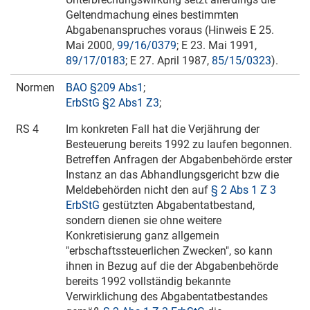
Geltendmachung eines bestimmten
Abgabenanspruches voraus (Hinweis E
25.
Mai 2000
,
99/16/0379
; E
23. Mai 1991
,
89/17/0183
; E
27. April 1987
,
85/15/0323
).
Normen
BAO §209 Abs1
;
ErbStG §2 Abs1 Z3
;
RS 4
Im konkreten Fall hat die Verjährung der
Besteuerung bereits 1992 zu laufen begonnen.
Betreffen Anfragen der Abgabenbehörde erster
Instanz an das Abhandlungsgericht bzw die
Meldebehörden nicht den auf
§ 2 Abs 1 Z 3
ErbStG
gestützten Abgabentatbestand,
sondern dienen sie ohne weitere
Konkretisierung ganz allgemein
"erbschaftssteuerlichen Zwecken", so kann
ihnen in Bezug auf die der Abgabenbehörde
bereits 1992 vollständig bekannte
Verwirklichung des Abgabentatbestandes