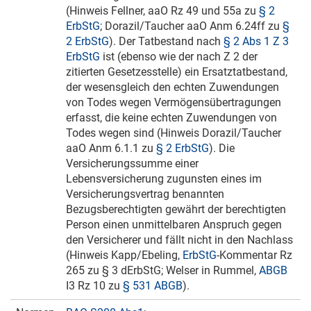
(Hinweis Fellner, aaO Rz 49 und 55a zu
§ 2
ErbStG
; Dorazil/Taucher aaO Anm 6.24ff zu
§
2 ErbStG
). Der Tatbestand nach
§ 2 Abs 1 Z 3
ErbStG
ist (ebenso wie der nach Z 2 der
zitierten Gesetzesstelle) ein Ersatztatbestand,
der wesensgleich den echten Zuwendungen
von Todes wegen Vermögensübertragungen
erfasst, die keine echten Zuwendungen von
Todes wegen sind (Hinweis Dorazil/Taucher
aaO Anm 6.1.1 zu
§ 2 ErbStG
). Die
Versicherungssumme einer
Lebensversicherung zugunsten eines im
Versicherungsvertrag benannten
Bezugsberechtigten gewährt der berechtigten
Person einen unmittelbaren Anspruch gegen
den Versicherer und fällt nicht in den Nachlass
(Hinweis Kapp/Ebeling,
ErbStG
-Kommentar Rz
265 zu § 3 dErbStG; Welser in Rummel,
ABGB
I3 Rz 10 zu
§ 531 ABGB
).