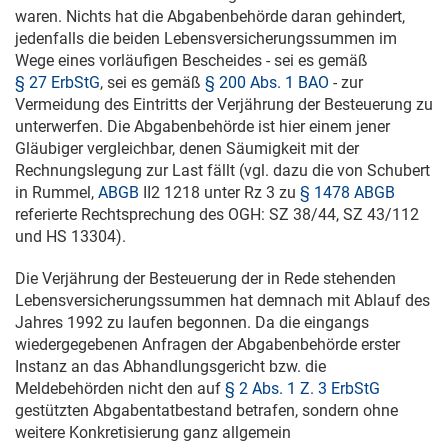
waren. Nichts hat die Abgabenbehörde daran gehindert,
jedenfalls die beiden Lebensversicherungssummen im
Wege eines vorläufigen Bescheides - sei es gemäß
§ 27 ErbStG
, sei es gemäß
§ 200 Abs. 1 BAO
- zur
Vermeidung des Eintritts der Verjährung der Besteuerung zu
unterwerfen. Die Abgabenbehörde ist hier einem jener
Gläubiger vergleichbar, denen Säumigkeit mit der
Rechnungslegung zur Last fällt (vgl. dazu die von Schubert
in Rummel,
ABGB
II2 1218 unter Rz 3 zu
§ 1478 ABGB
referierte Rechtsprechung des OGH:
SZ 38/44
,
SZ 43/112
und HS 13304).
Die Verjährung der Besteuerung der in Rede stehenden
Lebensversicherungssummen hat demnach mit Ablauf des
Jahres 1992 zu laufen begonnen. Da die eingangs
wiedergegebenen Anfragen der Abgabenbehörde erster
Instanz an das Abhandlungsgericht bzw. die
Meldebehörden nicht den auf
§ 2 Abs. 1 Z. 3 ErbStG
gestützten Abgabentatbestand betrafen, sondern ohne
weitere Konkretisierung ganz allgemein