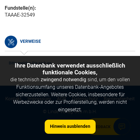
Fundstelle(n):
TAAAE-32549
VERWEISE
Bitte melden Sie sich an.
Ihre Datenbank verwendet ausschließlich
funktionale Cookies,
die technisch
zwingend notwendig
sind, um den vollen
Funktionsumfang unseres Datenbank-Angebotes
sicherzustellen. Weitere Cookies, insbesondere für
Kontakt
Impressum
AGB
Datenschutz
Barrierefreiheit
Werbezwecke oder zur Profilerstellung, werden nicht
eingesetzt.
© Linde Verlag Ges.m.b.H.
Hinweis ausblenden
FEEDBACK