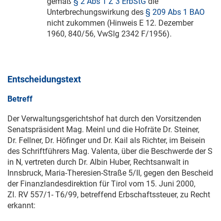
gemäß
§ 2 Abs 1 Z 3 ErbStG
die
Unterbrechungswirkung des
§ 209 Abs 1 BAO
nicht zukommen (Hinweis E
12. Dezember
1960
, 840/56, VwSlg 2342 F/1956).
Entscheidungstext
Betreff
Der Verwaltungsgerichtshof hat durch den Vorsitzenden
Senatspräsident Mag. Meinl und die Hofräte Dr. Steiner,
Dr. Fellner, Dr. Höfinger und Dr. Kail als Richter, im Beisein
des Schriftführers Mag. Valenta, über die Beschwerde der S
in N, vertreten durch Dr. Albin Huber, Rechtsanwalt in
Innsbruck, Maria-Theresien-Straße 5/II, gegen den Bescheid
der Finanzlandesdirektion für Tirol vom
15. Juni 2000
,
Zl. RV 557/1-
T6/99
, betreffend Erbschaftssteuer, zu Recht
erkannt: