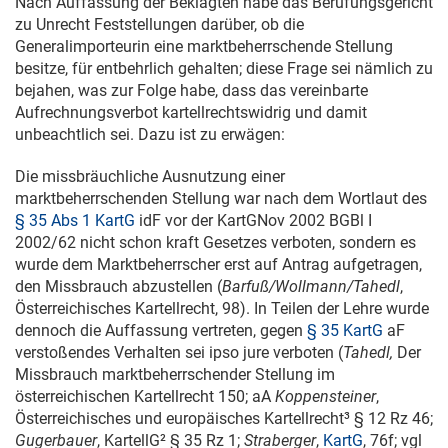
Nach Auffassung der Beklagten habe das Berufungsgericht
zu Unrecht Feststellungen darüber, ob die
Generalimporteurin eine marktbeherrschende Stellung
besitze, für entbehrlich gehalten; diese Frage sei nämlich zu
bejahen, was zur Folge habe, dass das vereinbarte
Aufrechnungsverbot kartellrechtswidrig und damit
unbeachtlich sei. Dazu ist zu erwägen:
Die missbräuchliche Ausnutzung einer
marktbeherrschenden Stellung war nach dem Wortlaut des
§ 35 Abs 1 KartG
idF vor der KartGNov 2002 BGBl
I
2002/62
nicht schon kraft Gesetzes verboten, sondern es
wurde dem Marktbeherrscher erst auf Antrag aufgetragen,
den Missbrauch abzustellen (
Barfuß/Wollmann/Tahedl
,
Österreichisches Kartellrecht, 98). In Teilen der Lehre wurde
dennoch die Auffassung vertreten, gegen
§ 35 KartG
aF
verstoßendes Verhalten sei ipso jure verboten (
Tahedl,
Der
Missbrauch marktbeherrschender Stellung im
österreichischen Kartellrecht 150; aA
Koppensteiner
,
Österreichisches und europäisches Kartellrecht³ § 12 Rz 46;
Gugerbauer
, KartellG² § 35 Rz 1;
Straberger
,
KartG
, 76f; vgl