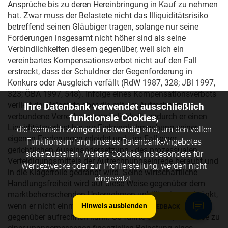
Ansprüche bis zu deren Hereinbringung in Kauf zu nehmen
hat. Zwar muss der Belastete nicht das Illiquiditätsrisiko
betreffend seinen Gläubiger tragen, solange nur seine
Forderungen insgesamt nicht höher sind als seine
Verbindlichkeiten diesem gegenüber, weil sich ein
vereinbartes Kompensationsverbot nicht auf den Fall
erstreckt, dass der Schuldner der Gegenforderung in
Konkurs oder Ausgleich verfällt (RdW 1987, 328; JBl 1997,
323; ÖBA 1997, 548). Infolge eines Kompensationsverbots
verliert der Belastete aber die mit der Aufrechnung
Ihre Datenbank verwendet ausschließlich
verbundene Verrechnungsmöglichkeit, wodurch er einen
funktionale Cookies,
Liquiditätsverlust bis zur Einbringlichmachung seiner
die technisch
zwingend notwendig
sind, um den vollen
eigenen Forderungen erleidet und - im Fall einer
Funktionsumfang unseres Datenbank-Angebotes
gerichtlichen Auseinandersetzung - des prozessualen
sicherzustellen. Weitere Cookies, insbesondere für
Verteidigungsmittels der Aufrechnungseinrede beraubt und
Werbezwecke oder zur Profilerstellung, werden nicht
in die Klägerrolle gedrängt wird. Seine wirtschaftliche
eingesetzt.
Handlungsfreiheit wird auf diese Weise gegenüber dem
marktbeherrschenden Unternehmen unbillig eingeschränkt,
wenn er nicht einmal konnexe Gegenforderungen ihm
Hinweis ausblenden
FEEDBACK
gegenüber aufrechnen kann. So führte es beispielsweise zu