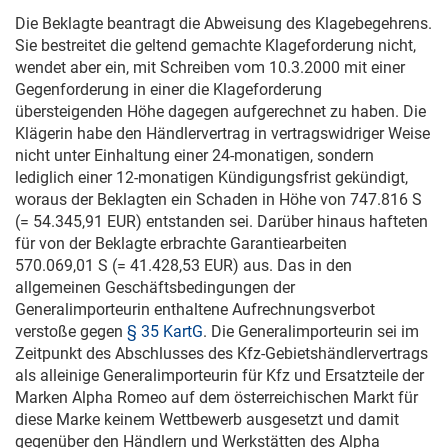
Die Beklagte beantragt die Abweisung des Klagebegehrens.
Sie bestreitet die geltend gemachte Klageforderung nicht,
wendet aber ein, mit Schreiben vom
10.3.2000
mit einer
Gegenforderung in einer die Klageforderung
übersteigenden Höhe dagegen aufgerechnet zu haben. Die
Klägerin habe den Händlervertrag in vertragswidriger Weise
nicht unter Einhaltung einer 24-monatigen, sondern
lediglich einer 12-monatigen Kündigungsfrist gekündigt,
woraus der Beklagten ein Schaden in Höhe von 747.816 S
(= 54.345,91 EUR) entstanden sei. Darüber hinaus hafteten
für von der Beklagte erbrachte Garantiearbeiten
570.069,01 S (= 41.428,53 EUR) aus. Das in den
allgemeinen Geschäftsbedingungen der
Generalimporteurin enthaltene Aufrechnungsverbot
verstoße gegen
§ 35 KartG
. Die Generalimporteurin sei im
Zeitpunkt des Abschlusses des Kfz-Gebietshändlervertrags
als alleinige Generalimporteurin für Kfz und Ersatzteile der
Marken Alpha Romeo auf dem österreichischen Markt für
diese Marke keinem Wettbewerb ausgesetzt und damit
gegenüber den Händlern und Werkstätten des Alpha