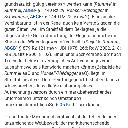
grundsätzlich gültig vereinbart werden kann (
Rummel
in
Rummel
,
ABGB
² § 1440 Rz 29;
Honsell/Heidegger
in
Schwimann
,
ABGB
² § 1440 Rz 22 je mwN). Eine solche
Vereinbarung ist in der Regel auch kein Verstoß gegen die
guten Sitten, weil im Streitfall dem Beklagten ja die
abgesonderte Geltendmachung der Gegenansprüche im
Klage- oder Widerklageweg offen bleibt (
Krejci
in
Rummel
,
ABGB
³
§ 879 Rz 121 mwN; JBl 1978, 266; RdW 2002, 218;
RIS-Justiz RS0018102). Einer jener Sachverhalte, der nach
Teilen der Lehre ein vertragliches Aufrechnungsverbot
ausnahmsweise sittenwidrig machen könnte (Beispiele bei
Rummel
aaO und
Honsell/Heidegger
aaO), liegt im
Streitfall nicht vor. Dem Berufungsgericht ist aber darin zu
widersprechen, dass die Vereinbarung eines
Aufrechnungsverbots durch ein marktbeherrschendes
Unternehmen unter keinen Umständen
marktmissbräuchlich iSd
§ 35 KartG
sein könne.
Grund für die Missbrauchsaufsicht ist der fehlende oder
unzureichende Wettbewerb, der marktbeherrschende