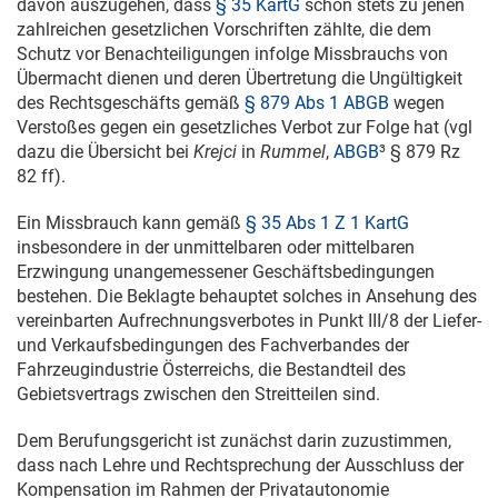
davon auszugehen, dass
§ 35 KartG
schon stets zu jenen
zahlreichen gesetzlichen Vorschriften zählte, die dem
Schutz vor Benachteiligungen infolge Missbrauchs von
Übermacht dienen und deren Übertretung die Ungültigkeit
des Rechtsgeschäfts gemäß
§ 879 Abs 1 ABGB
wegen
Verstoßes gegen ein gesetzliches Verbot zur Folge hat (vgl
dazu die Übersicht bei
Krejci
in
Rummel
,
ABGB
³ § 879 Rz
82 ff).
Ein Missbrauch kann gemäß
§ 35 Abs 1 Z 1 KartG
insbesondere in der unmittelbaren oder mittelbaren
Erzwingung unangemessener Geschäftsbedingungen
bestehen. Die Beklagte behauptet solches in Ansehung des
vereinbarten Aufrechnungsverbotes in Punkt III/8 der Liefer-
und Verkaufsbedingungen des Fachverbandes der
Fahrzeugindustrie Österreichs, die Bestandteil des
Gebietsvertrags zwischen den Streitteilen sind.
Dem Berufungsgericht ist zunächst darin zuzustimmen,
dass nach Lehre und Rechtsprechung der Ausschluss der
Kompensation im Rahmen der Privatautonomie