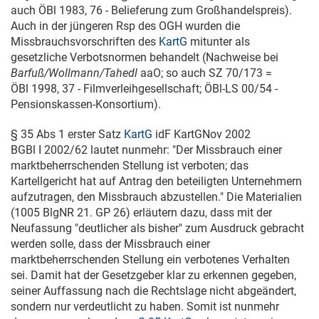
auch ÖBl 1983, 76 - Belieferung zum Großhandelspreis).
Auch in der jüngeren Rsp des OGH wurden die
Missbrauchsvorschriften des
KartG
mitunter als
gesetzliche Verbotsnormen behandelt (Nachweise bei
Barfuß/Wollmann/Tahedl
aaO; so auch
SZ 70/173
=
ÖBl 1998, 37 - Filmverleihgesellschaft; ÖBl-
LS 00/54
-
Pensionskassen-Konsortium).
§ 35 Abs 1 erster Satz
KartG
idF KartGNov 2002
BGBl
I 2002/62
lautet nunmehr: "Der Missbrauch einer
marktbeherrschenden Stellung ist verboten; das
Kartellgericht hat auf Antrag den beteiligten Unternehmern
aufzutragen, den Missbrauch abzustellen." Die Materialien
(1005 BlgNR 21. GP 26) erläutern dazu, dass mit der
Neufassung "deutlicher als bisher" zum Ausdruck gebracht
werden solle, dass der Missbrauch einer
marktbeherrschenden Stellung ein verbotenes Verhalten
sei. Damit hat der Gesetzgeber klar zu erkennen gegeben,
seiner Auffassung nach die Rechtslage nicht abgeändert,
sondern nur verdeutlicht zu haben. Somit ist nunmehr