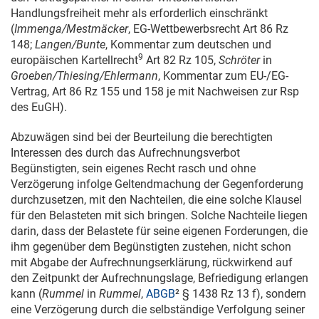
Handlungsfreiheit mehr als erforderlich einschränkt
(
Immenga/Mestmäcker
, EG-Wettbewerbsrecht Art 86 Rz
148;
Langen/Bunte
, Kommentar zum deutschen und
9
europäischen Kartellrecht
Art 82 Rz 105,
Schröter
in
Groeben/Thiesing/Ehlermann
, Kommentar zum EU-/EG-
Vertrag, Art 86 Rz 155 und 158 je mit Nachweisen zur Rsp
des EuGH).
Abzuwägen sind bei der Beurteilung die berechtigten
Interessen des durch das Aufrechnungsverbot
Begünstigten, sein eigenes Recht rasch und ohne
Verzögerung infolge Geltendmachung der Gegenforderung
durchzusetzen, mit den Nachteilen, die eine solche Klausel
für den Belasteten mit sich bringen. Solche Nachteile liegen
darin, dass der Belastete für seine eigenen Forderungen, die
ihm gegenüber dem Begünstigten zustehen, nicht schon
mit Abgabe der Aufrechnungserklärung, rückwirkend auf
den Zeitpunkt der Aufrechnungslage, Befriedigung erlangen
kann (
Rummel
in
Rummel
,
ABGB
² § 1438 Rz 13 f), sondern
eine Verzögerung durch die selbständige Verfolgung seiner