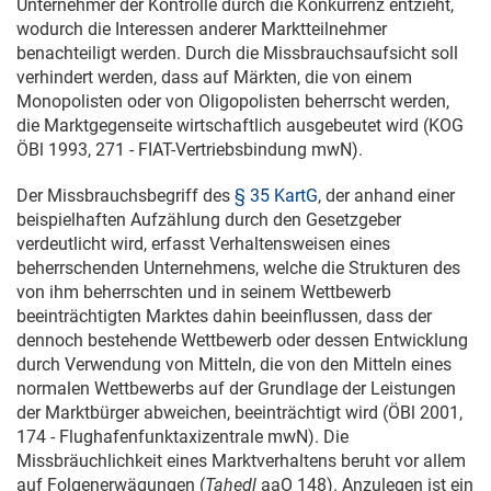
Unternehmer der Kontrolle durch die Konkurrenz entzieht,
wodurch die Interessen anderer Marktteilnehmer
benachteiligt werden. Durch die Missbrauchsaufsicht soll
verhindert werden, dass auf Märkten, die von einem
Monopolisten oder von Oligopolisten beherrscht werden,
die Marktgegenseite wirtschaftlich ausgebeutet wird (KOG
ÖBl 1993, 271 - FIAT-Vertriebsbindung mwN).
Der Missbrauchsbegriff des
§ 35 KartG
, der anhand einer
beispielhaften Aufzählung durch den Gesetzgeber
verdeutlicht wird, erfasst Verhaltensweisen eines
beherrschenden Unternehmens, welche die Strukturen des
von ihm beherrschten und in seinem Wettbewerb
beeinträchtigten Marktes dahin beeinflussen, dass der
dennoch bestehende Wettbewerb oder dessen Entwicklung
durch Verwendung von Mitteln, die von den Mitteln eines
normalen Wettbewerbs auf der Grundlage der Leistungen
der Marktbürger abweichen, beeinträchtigt wird (ÖBl 2001,
174 - Flughafenfunktaxizentrale mwN). Die
Missbräuchlichkeit eines Marktverhaltens beruht vor allem
auf Folgenerwägungen (
Tahedl
aaO 148). Anzulegen ist ein