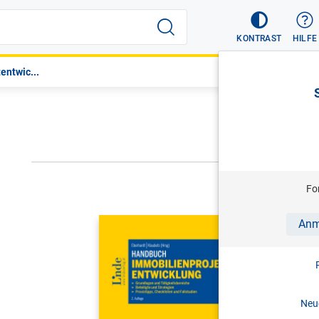
KONTRAST
HILFE
entwic...
NÄCHSTER
Fo
EBERHARDT
Anm
Handbuch
2. Aufl. 
Neue
Print-ISBN: