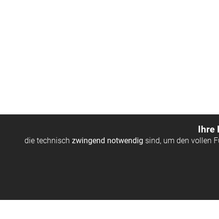
Ihre
die technisch
zwingend notwendig
sind, um den vollen 