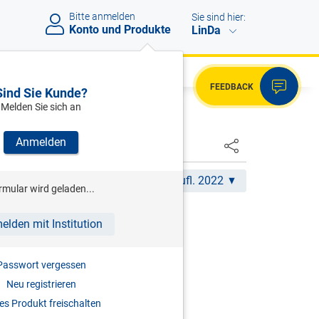
Bitte anmelden
Sie sind hier:
Konto und Produkte
LinDa
FEEDBACK
Sind Sie Kunde?
Melden Sie sich an
Anmelden
Akt. Aufl. 2022
rmular wird geladen...
/KLAUBETZ (HRSG)
elden mit Institution
 Immobilienprojektentwicklung
Passwort vergessen
2022
Neu registrieren
s Produkt freischalten
978-3-7073-3138-7