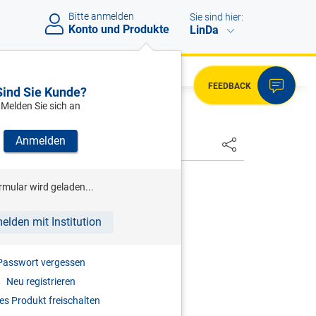
Bitte anmelden
Sie sind hier:
Konto und Produkte
LinDa
FEEDBACK
Sind Sie Kunde?
Melden Sie sich an
Anmelden
HSTER
rmular wird geladen...
euer-Handbuch 2018
elden mit Institution
2018
Passwort vergessen
I978-3-7073-3812-6
Neu registrieren
s Produkt freischalten
eauflage 1. Aufl. 2026 verfügbar