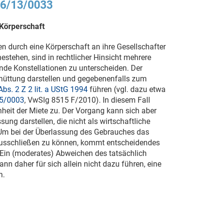
16/13/0033
Körperschaft
 durch eine Körperschaft an ihre Gesellschafter
estehen, sind in rechtlicher Hinsicht mehrere
de Konstellationen zu unterscheiden. Der
chüttung darstellen und gegebenenfalls zum
Abs. 2 Z 2 lit. a UStG 1994
führen (vgl. dazu etwa
5/0003
, VwSlg 8515 F/2010). In diesem Fall
it der Miete zu. Der Vorgang kann sich aber
ung darstellen, die nicht als wirtschaftliche
. Um bei der Überlassung des Gebrauches das
 ausschließen zu können, kommt entscheidendes
 Ein (moderates) Abweichen des tatsächlich
nn daher für sich allein nicht dazu führen, eine
n.