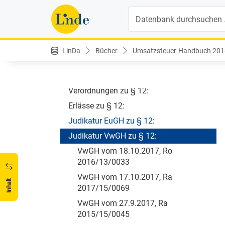
die Luftfahrt
Suche
§ 10. Steuersätze
§ 11. Ausstellung von Rechnungen
§ 12. Vorsteuerabzug
LinDa
Bücher
Umsatzsteuer-Handbuch 2018 
§ 12. Vorsteuerabzug
UStR zu § 12:
Verordnungen zu § 12:
Erlässe zu § 12:
Judikatur EuGH zu § 12:
Judikatur VwGH zu § 12:
VwGH vom 18.10.2017, Ro
2016/13/0033
VwGH vom 17.10.2017, Ra
Inhalt
2017/15/0069
VwGH vom 27.9.2017, Ra
2015/15/0045