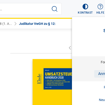
KONTRAST
HILFE
(1. A...
Judikatur VwGH zu § 12:
VORHERIGER
NÄC
MELHARDT
Fo
Umsatzst
Anm
1. Aufl. 
Print-ISBN:
Neue
Folg