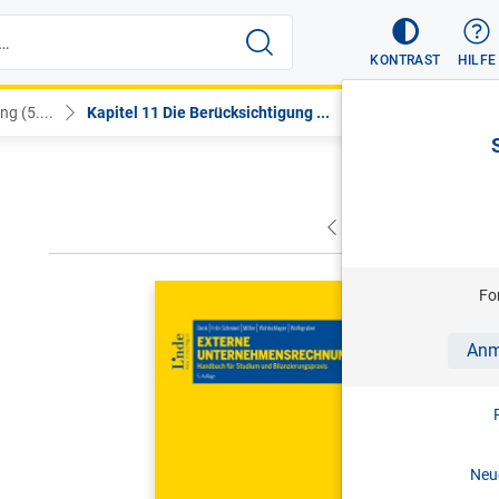
KONTRAST
HILFE
g (5....
Kapitel 11 Die Berücksichtigung ...
VORHERIGER
NÄC
DENK/FRIT
Fo
Externe 
Anm
5. Aufl. 
Print-ISBN:
Neue
Folg