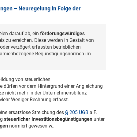
ungen – Neuregelung in Folge der
elen darauf ab, ein
förderungswürdiges
s zu erreichen. Diese werden in Gestalt von
der verzögert erfassten betrieblichen
prämienbezogene Begünstigungsnormen im
ildung von steuerlichen
se dürfen vor dem Hintergrund einer Angleichung
e nicht mehr in der Unternehmensbilanz
 Mehr-Weniger-Rechnung erfasst.
eine ersatzlose Streichung des
§ 205 UGB
a.F.
ng
steuerlicher Investitionsbegünstigungen
unter
agen
normiert gewesen w...