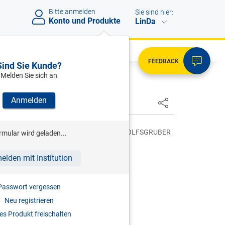
Bitte anmelden
Sie sind hier:
Konto und Produkte
LinDa
FEEDBACK
Sind Sie Kunde?
Melden Sie sich an
Anmelden
HSTER
Z-SCHMIED/MITTER/WOHLSCHLAGER/WOLFSGRUBER
rmular wird geladen...
Unternehmensrechnung
elden mit Institution
2016
Passwort vergessen
978-3-7073-3324-4
Neu registrieren
s Produkt freischalten
eauflage 6. Aufl. 2026 verfügbar