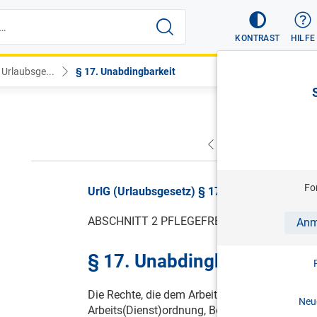
KONTRAST
HILFE
 Urlaubsge...
§ 17. Unabdingbarkeit
VORHERIGER
NÄC
Fo
UrlG (Urlaubsgesetz) § 17. Unabdingbarkeit,
ABSCHNITT 2 PFLEGEFREISTELLUNG
Anm
§ 17. Unabdingbarkeit
Die Rechte, die dem Arbeitnehmer auf Grund d
Neue
Arbeits(Dienst)ordnung, Betriebsvereinbarung