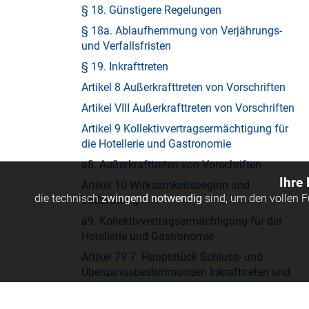
§ 18. Günstigere Regelungen
§ 18a. Ablaufhemmung von Verjährungs-
und Verfallsfristen
§ 19. Inkrafttreten
Artikel 8 Außerkrafttreten von Vorschriften
Artikel VIII Außerkrafttreten von Vorschriften
Artikel 9 Kollektivvertragsermächtigung für
die Hotellerie und Gastronomie
a8. Außerkrafttreten von Vorschriften
Ihre
Artikel 10 Wirksamkeitsbeginn und
die technisch
zwingend notwendig
sind, um den vollen 
Vollziehung
a9. Kollektivvertragsermächtigung für die
Hotellerie und Gastronomie
Artikel 79 7. Hauptstück Schluss- und
Übergangsbestimmungen Inkrafttreten und
Übergangsbestimmungen (Anm.. aus
BGBl. I Nr. 135/2009, zu § 16, BGBl.