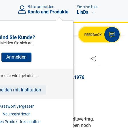
Bitte anmelden
Sie sind hier:
Konto und Produkte
LinDa
FEEDBACK
Sind Sie Kunde?
Melden Sie sich an
Anmelden
HSTER
rmular wird geladen...
 BGBl. Nr. 390/1976, gültig ab 04.08.1976
elden mit Institution
Passwort vergessen
Neu registrieren
es § 16 zustehen, können durch Arbeitsvertrag,
s Produkt freischalten
 oder Kollektivvertrag weder aufgehoben noch