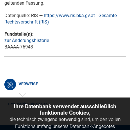
geltenden Fassung.
Datenquelle: RIS —
https://www.ris.bka.gv.at
-
Gesamte
Rechtsvorschrift (RIS)
Fundstelle(n):
zur Änderungshistorie
BAAAA-76943
VERWEISE
Bitte melden Sie sich an.
Ihre Datenbank verwendet ausschließlich
funktionale Cookies,
die technisch
zwingend notwendig
sind, um den vollen
Funktionsumfang unseres Datenbank-Angebotes