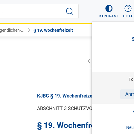
KONTRAST
HILFE
gendlichen-...
§ 19. Wochenfreizeit
VORHERIGER
NÄC
gültig vo
Fo
Anm
KJBG § 19. Wochenfreizeit, BGBl. I Nr. 126/1
ABSCHNITT 3 SCHUTZVORSCHRIFTEN FÜR 
§ 19. Wochenfreizeit
Neue