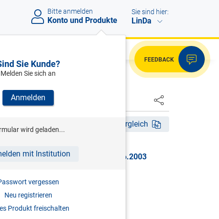
Bitte anmelden
Sie sind hier:
Konto und Produkte
LinDa
FEEDBACK
Sind Sie Kunde?
Melden Sie sich an
Anmelden
HSTER
n 01.10.1997 bis 30.06.2003
Fassungsvergleich
rmular wird geladen...
elden mit Institution
997, gültig von 01.10.1997 bis 30.06.2003
JUGENDLICHE
Passwort vergessen
Neu registrieren
s Produkt freischalten