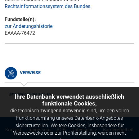
Rechtsinformationssystem des Bundes
.
Fundstelle(n):
zur Änderungshistorie
EAAAA-76472
VERWEISE
Bitte melden Sie sich an.
Ihre Datenbank verwendet ausschließlich
funktionale Cookies,
die technisch
zwingend notwendig
sind, um den vollen
Funktionsumfang unseres Datenbank-Angebotes
sicherzustellen. Weitere Cookies, insbesondere für
Kontakt
Impressum
AGB
Datenschutz
Barrierefreiheit
Werbezwecke oder zur Profilerstellung, werden nicht