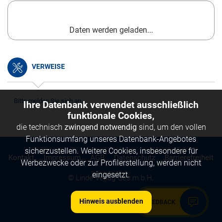
Daten werden geladen...
VERWEISE
Bitte melden Sie sich an.
Ihre Datenbank verwendet ausschließlich
funktionale Cookies,
die technisch
zwingend notwendig
sind, um den vollen
Funktionsumfang unseres Datenbank-Angebotes
sicherzustellen. Weitere Cookies, insbesondere für
Kontakt
Impressum
AGB
Datenschutz
Barrierefreiheit
Werbezwecke oder zur Profilerstellung, werden nicht
eingesetzt.
© Linde Verlag Ges.m.b.H.
Hinweis ausblenden
FEEDBACK