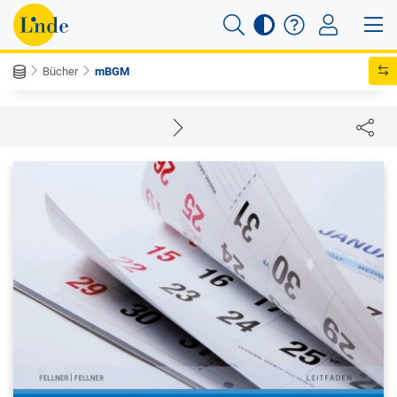
Bücher
mBGM