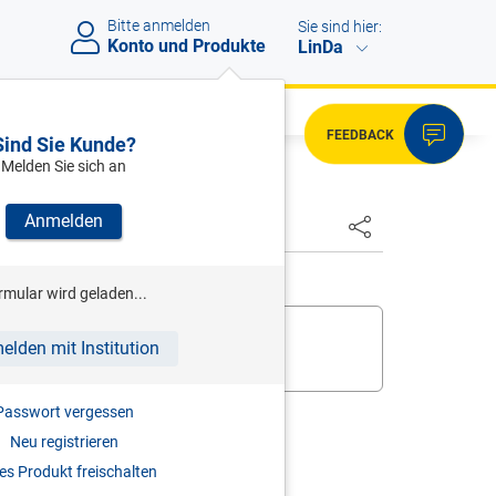
Bitte anmelden
Sie sind hier:
Konto und Produkte
LinDa
FEEDBACK
Sind Sie Kunde?
Melden Sie sich an
Anmelden
rmular wird geladen...
 bereits,
melden Sie sich an
.
elden mit Institution
ukt zur digitalen Nutzung frei
.
Passwort vergessen
Neu registrieren
s Produkt freischalten