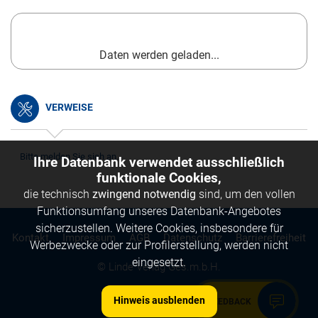
Daten werden geladen...
VERWEISE
Bitte melden Sie sich an.
Ihre Datenbank verwendet ausschließlich
funktionale Cookies,
die technisch
zwingend notwendig
sind, um den vollen
Funktionsumfang unseres Datenbank-Angebotes
sicherzustellen. Weitere Cookies, insbesondere für
Kontakt
Impressum
AGB
Datenschutz
Barrierefreiheit
Werbezwecke oder zur Profilerstellung, werden nicht
eingesetzt.
© Linde Verlag Ges.m.b.H.
Hinweis ausblenden
FEEDBACK