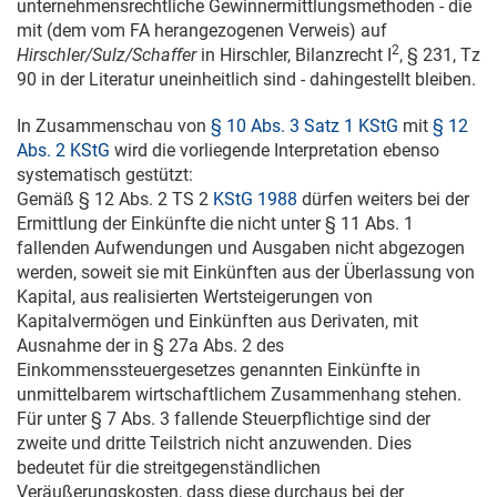
unternehmensrechtliche Gewinnermittlungsmethoden - die
mit (dem vom FA herangezogenen Verweis) auf
2
Hirschler/Sulz/Schaffer
in Hirschler, Bilanzrecht I
, § 231, Tz
90 in der Literatur uneinheitlich sind - dahingestellt bleiben.
In Zusammenschau von
§ 10 Abs. 3 Satz 1 KStG
mit
§ 12
Abs. 2 KStG
wird die vorliegende Interpretation ebenso
systematisch gestützt:
Gemäß § 12 Abs. 2 TS 2
KStG 1988
dürfen weiters bei der
Ermittlung der Einkünfte die nicht unter § 11 Abs. 1
fallenden Aufwendungen und Ausgaben nicht abgezogen
werden, soweit sie mit Einkünften aus der Überlassung von
Kapital, aus realisierten Wertsteigerungen von
Kapitalvermögen und Einkünften aus Derivaten, mit
Ausnahme der in § 27a Abs. 2 des
Einkommenssteuergesetzes genannten Einkünfte in
unmittelbarem wirtschaftlichem Zusammenhang stehen.
Für unter § 7 Abs. 3 fallende Steuerpflichtige sind der
zweite und dritte Teilstrich nicht anzuwenden. Dies
bedeutet für die streitgegenständlichen
Veräußerungskosten, dass diese durchaus bei der