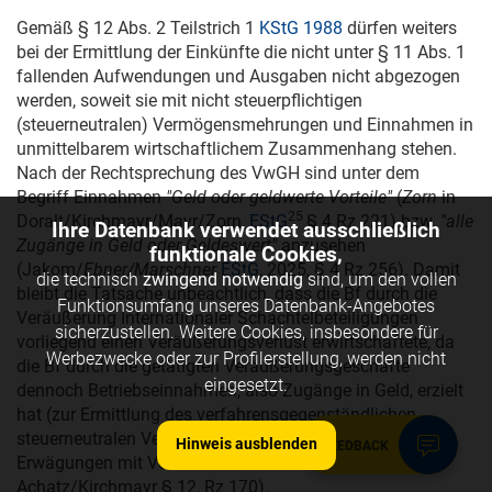
Gemäß § 12 Abs. 2 Teilstrich 1
KStG 1988
dürfen weiters
bei der Ermittlung der Einkünfte die nicht unter § 11 Abs. 1
fallenden Aufwendungen und Ausgaben nicht abgezogen
werden, soweit sie mit nicht steuerpflichtigen
(steuerneutralen) Vermögensmehrungen und Einnahmen in
unmittelbarem wirtschaftlichem Zusammenhang stehen.
Nach der Rechtsprechung des VwGH sind unter dem
Begriff Einnahmen
"Geld oder geldwerte Vorteile"
(
Zorn
in
25
Doralt/Kirchmayr/Mayr/Zorn,
EStG
§ 4 Rz 221) bzw.
"alle
Ihre Datenbank verwendet ausschließlich
Zugänge in Geld oder Geldeswert"
anzusehen
funktionale Cookies,
(Jakom/
Ebner/Marschner
EStG
, 2025, § 4 Rz 256). Damit
die technisch
zwingend notwendig
sind, um den vollen
bleibt die Tatsache unbeachtlich, dass die Bf durch die
Funktionsumfang unseres Datenbank-Angebotes
Veräußerung Internationaler Schachtelbeteiligungen
sicherzustellen. Weitere Cookies, insbesondere für
vorliegend einen Veräußerungsverlust erwirtschaftete, da
Werbezwecke oder zur Profilerstellung, werden nicht
die Bf durch die getätigten Veräußerungsgeschäfte
eingesetzt.
dennoch Betriebseinnahmen, also Zugänge in Geld, erzielt
hat (zur Ermittlung des verfahrensgegenständlichen
steuerneutralen Veräußerungsverlustes siehe die obigen
Hinweis ausblenden
FEEDBACK
Erwägungen mit Verweis auf
Achatz/Bieber
in
Achatz/Kirchmayr § 12, Rz 170).