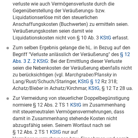
verluste wie auch Vermögensverluste durch die
Gegenüberstellung der Veräußerungs- bzw.
Liquidationserlöse mit den steuerlichen
Anschaffungskosten (Buchwerten) zu ermitteln seien.
Veräußerungskosten seien damit wie
Liquidationskosten nicht von § 10 Ab. 3
KStG
erfasst.
Zum selben Ergebnis gelange die hL. in Bezug auf den
Begriff "Verluste anlässlich der Veräußerung" des
§ 12
Abs. 3 Z. 2 KStG
: Bei der Ermittlung dieser Verluste
seien die Nebenkosten der Veräußerung ebenfalls nicht
zu berücksichtigen (vgl.
Marchgraber/Plansky
in
Lang/Rust/Schuch/Staringer,
KStG § 12
Rz 318;
Achatz/Bieber
in Achatz/Kirchmar,
KStG
, § 12 Tz 28 ua.
Zur Vermeidung von steuerlicher Doppelbegünstigung
normiere § 12 Abs. 2 TS 1
KStG
im Zusammenhang
mit steuerneutralen Vermögensvermehrungen, dass
damit in Zusammenhang stehende Kosten nicht
abzugsfähig seien. Seinem Wortlaut nach sei
§ 12 Abs. 2 TS 1
KStG
nur auf