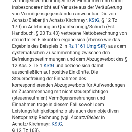
Vermögensvermehrungen bzw. Einnahmen und somit
insbesondere nicht auf Verluste aus der Veräußerung
von Vermögensgegenständen anwendbar. Die von
Achatz/Bieber (in Achatz/Kirchmayr,
KStG
, § 12 Tz
170) in Anlehnung an Quantschnigg/Schuch (Est-
Handbuch, § 20 Tz 43) vertretene Nettoberechnung von
steuerfreien Einkünften ergäbe sich (ebenso wie das
Ergebnis des Beispiels 2 in
Rz 1161 UmgrStR
) aus dem
systematischen Zusammenhang zwischen den
Befreiungsbestimmungen und dem Abzugsverbot des §
12 Abs. 2 TS 1
KStG
und beziehe sich damit
ausschließlich auf positive Einkünfte. Die
Steuerbefreiung der Einnahmen des
korrespondierenden Abzugsverbots für Aufwendungen
im Zusammenhang mit nicht steuerpflichtigen
(steuerneutralen) Vermögensmehrungen und
Einnahmen trage in diesem Fall sowohl dem
Leistungsfähigkeitsprinzip als auch dem objektiven
Nettoprinzip Rechnung (vgl.
Achatz/Bieber
in
Achatz/Kirchmayr,
KStG
,
§ 12 Tz 168).