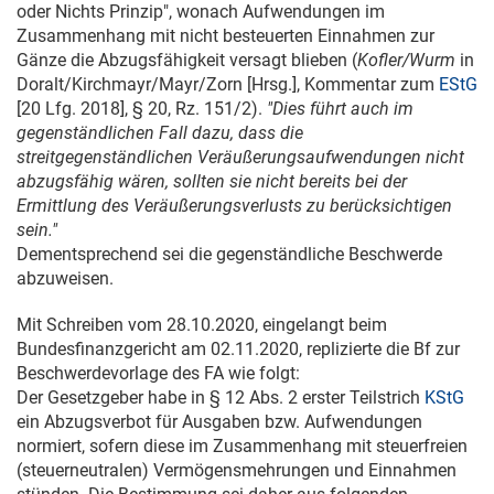
oder Nichts Prinzip", wonach Aufwendungen im
Zusammenhang mit nicht besteuerten Einnahmen zur
Gänze die Abzugsfähigkeit versagt blieben (
Kofler/Wurm
in
Doralt/Kirchmayr/Mayr/Zorn [Hrsg.], Kommentar zum
EStG
[20 Lfg. 2018], § 20, Rz. 151/2).
"Dies führt auch im
gegenständlichen Fall dazu, dass die
streitgegenständlichen Veräußerungsaufwendungen nicht
abzugsfähig wären, sollten sie nicht bereits bei der
Ermittlung des Veräußerungsverlusts zu berücksichtigen
sein."
Dementsprechend sei die gegenständliche Beschwerde
abzuweisen.
Mit Schreiben vom
28.10.2020
, eingelangt beim
Bundesfinanzgericht am
02.11.2020
, replizierte die Bf zur
Beschwerdevorlage des FA wie folgt:
Der Gesetzgeber habe in § 12 Abs. 2 erster Teilstrich
KStG
ein Abzugsverbot für Ausgaben bzw. Aufwendungen
normiert, sofern diese im Zusammenhang mit steuerfreien
(steuerneutralen) Vermögensmehrungen und Einnahmen