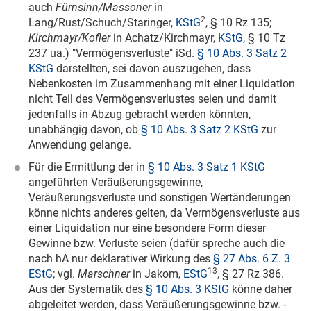
auch
Fürnsinn/Massoner
in
2
Lang/Rust/Schuch/Staringer,
KStG
, § 10 Rz 135;
Kirchmayr/Kofler
in Achatz/Kirchmayr,
KStG
, § 10 Tz
237 ua.) "Vermögensverluste" iSd.
§ 10 Abs. 3 Satz 2
KStG
darstellten, sei davon auszugehen, dass
Nebenkosten im Zusammenhang mit einer Liquidation
nicht Teil des Vermögensverlustes seien und damit
jedenfalls in Abzug gebracht werden könnten,
unabhängig davon, ob
§ 10 Abs. 3 Satz 2 KStG
zur
Anwendung gelange.
Für die Ermittlung der in
§ 10 Abs. 3 Satz 1 KStG
angeführten Veräußerungsgewinne,
Veräußerungsverluste und sonstigen Wertänderungen
könne nichts anderes gelten, da Vermögensverluste aus
einer Liquidation nur eine besondere Form dieser
Gewinne bzw. Verluste seien (dafür spreche auch die
nach hA nur deklarativer Wirkung des
§ 27 Abs. 6 Z. 3
13
EStG
; vgl.
Marschner
in Jakom,
EStG
, § 27 Rz 386.
Aus der Systematik des
§ 10 Abs. 3 KStG
könne daher
abgeleitet werden, dass Veräußerungsgewinne bzw. -