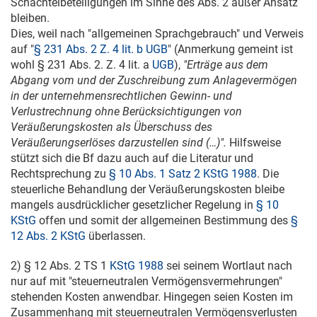
Schachtelbeteiligungen im Sinne des Abs. 2 außer Ansatz
bleiben.
Dies, weil nach "allgemeinen Sprachgebrauch" und Verweis
auf "
§ 231 Abs. 2 Z. 4 lit. b UGB
" (Anmerkung gemeint ist
wohl § 231 Abs. 2. Z. 4 lit. a
UGB
),
"Erträge aus dem
Abgang vom und der Zuschreibung zum Anlagevermögen
in der unternehmensrechtlichen Gewinn- und
Verlustrechnung ohne Berücksichtigungen von
Veräußerungskosten als Überschuss des
Veräußerungserlöses darzustellen sind (…)".
Hilfsweise
stützt sich die Bf dazu auch auf die Literatur und
Rechtsprechung zu
§ 10 Abs. 1 Satz 2 KStG 1988
. Die
steuerliche Behandlung der Veräußerungskosten bleibe
mangels ausdrücklicher gesetzlicher Regelung in
§ 10
KStG
offen und somit der allgemeinen Bestimmung des
§
12 Abs. 2 KStG
überlassen.
2) § 12 Abs. 2 TS 1
KStG 1988
sei seinem Wortlaut nach
nur auf mit "steuerneutralen Vermögensvermehrungen"
stehenden Kosten anwendbar. Hingegen seien Kosten im
Zusammenhang mit steuerneutralen Vermögensverlusten