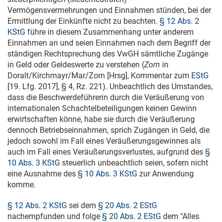
Vermögensvermehrungen und Einnahmen stünden, bei der
Ermittlung der Einkünfte nicht zu beachten.
§ 12 Abs. 2
KStG
führe in diesem Zusammenhang unter anderem
Einnahmen an und seien Einnahmen nach dem Begriff der
ständigen Rechtsprechung des VwGH sämtliche Zugänge
in Geld oder Geldeswerte zu verstehen (
Zorn
in
Doralt/Kirchmayr/Mar/Zorn [Hrsg], Kommentar zum
EStG
[19. Lfg. 2017], § 4, Rz. 221). Unbeachtlich des Umstandes,
dass die Beschwerdeführerin durch die Veräußerung von
internationalen Schachtelbeteiligungen keinen Gewinn
erwirtschaften könne, habe sie durch die Veräußerung
dennoch Betriebseinnahmen, sprich Zugängen in Geld, die
jedoch sowohl im Fall eines Veräußerungsgewinnes als
auch im Fall eines Veräußerungsverlustes, aufgrund des
§
10 Abs. 3 KStG
steuerlich unbeachtlich seien, sofern nicht
eine Ausnahme des
§ 10 Abs. 3 KStG
zur Anwendung
komme.
§ 12 Abs. 2 KStG
sei dem
§ 20 Abs. 2 EStG
nachempfunden und folge
§ 20 Abs. 2 EStG
dem "Alles