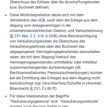
Überschuss des Erlöses über die Anschaffungskosten
bzw. Buchwert definiert.
Diese Wortinterpretation decke sich mit dem
Verständnis des
UGB
, nach dem die Erträge aus dem
Abgang vom Anlagevermögen in der
unternehmensrechtlichen Gewinn- und Verlustrechnung
(
§ 231 Abs. 2 Z. 4 lit. b UGB
) ohne Berücksichtigung
von Veräußerungskosten als Überschuss des
Veräußerungserlöses über den Buchwert des
abgegangenen Vermögensgegenstandes darzustellen
seien; die mit dem Abgang/Verkauf des
Vermögensgegenstandes unmittelbar oder mittelbar
zusammenhängenden Aufwendungen (zB.
Rechtsanwaltskosten, Personalaufwendungen) würden
bei der Ermittlung des Ertrages aus dem Abgang nicht
berücksichtigt (vgl.
Hirschler/Sulz/Schaffer
in Hirschler,
Bilanzrecht, § 231, Tz 86 ff).
Für diese Interpretation der Begriffe
"Veräußerungsgewinne" bzw. "Veräußerungsverluste"
würden auch die vom VwGH in den