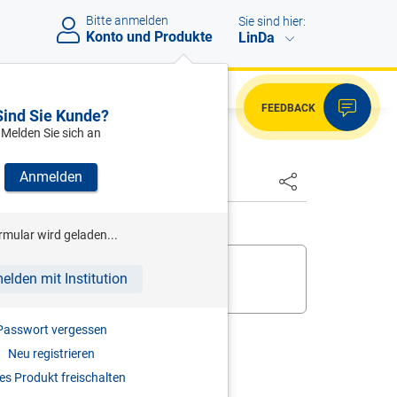
Bitte anmelden
Sie sind hier:
Konto und Produkte
LinDa
FEEDBACK
Sind Sie Kunde?
Melden Sie sich an
Anmelden
rmular wird geladen...
 bereits,
melden Sie sich an
.
elden mit Institution
ukt zur digitalen Nutzung frei
.
Passwort vergessen
Neu registrieren
s Produkt freischalten