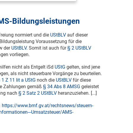
MS-Bildungsleistungen
reiung normiert und die
UStBLV
auf dieser
 Bildungsleistung Voraussetzung für die
w der
UStBLV.
Somit ist auch für
§ 2 UStBLV
gen vorliegen.
hilfen nicht als Entgelt iSd
UStG
gelten, sind jene
gen, als nicht steuerbare Vorgänge zu beurteilen.
 1 Z 11 lit a UStG
noch die
UStBLV
für diese
 die Zahlungen gemäß
§ 34 Abs 8 AMSG
geleistet
lung nach
§ 2 Satz 2 UStBLV
heranzuziehen. [...]
:
https://www.bmf.gv.at/rechtsnews/steuern-
informationen---Umsatzsteuer/AMS-