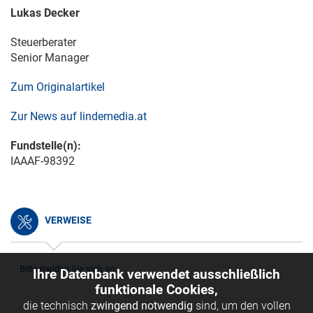
Lukas Decker
Steuerberater
Senior Manager
Zum Originalartikel
Zur News auf lindemedia.at
Fundstelle(n):
IAAAF-98392
VERWEISE
Bitte melden Sie sich an.
Ihre Datenbank verwendet ausschließlich
funktionale Cookies,
die technisch
zwingend notwendig
sind, um den vollen