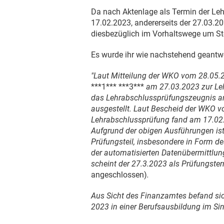
Da nach Aktenlage als Termin der Leh
17.02.2023
, andererseits der
27.03.2
diesbezüglich im Vorhaltswege um S
Es wurde ihr wie nachstehend geantwo
"Laut Mitteilung der WKO vom
28.05.
***1*** ***3***
am
27.03.2023
zur Le
das Lehrabschlussprüfungszeugnis a
ausgestellt. Laut Bescheid der WKO 
Lehrabschlussprüfung fand am
17.02
Aufgrund der obigen Ausführungen i
Prüfungsteil, insbesondere in Form d
der automatisierten Datenübermittlun
scheint der
27.3.2023
als Prüfungste
angeschlossen)
.
Aus Sicht des Finanzamtes befand si
2023 in einer Berufsausbildung im Si