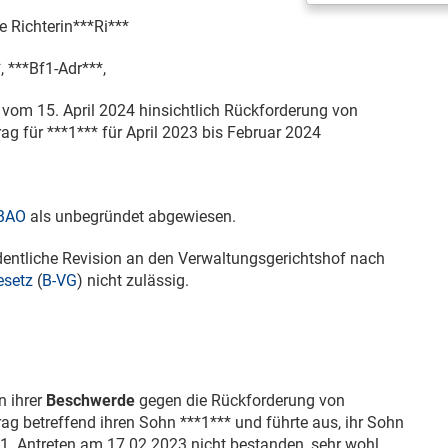
 Richterin***Ri***
 ***Bf1-Adr***,
* vom
15. April 2024
hinsichtlich Rückforderung von
ag für ***1*** für April 2023 bis Februar 2024
 BAO
als unbegründet abgewiesen.
ordentliche Revision an den Verwaltungsgerichtshof nach
esetz
(
B-VG
) nicht zulässig.
n ihrer
Beschwerde
gegen die Rückforderung von
ag betreffend ihren Sohn ***1*** und führte aus, ihr Sohn
 1. Antreten am
17.02.2023
nicht bestanden, sehr wohl