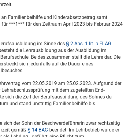
rzeit.
 an Familienbeihilfe und Kinderabsetzbetrag samt
 für ***1*** für den Zeitraum April 2023 bis Februar 2024
e Berufsausbildung im Sinne des
§ 2 Abs. 1 lit. b FLAG
esteht die Lehrausbildung aus der Ausbildung im
 Berufsschule. Beides zusammen stellt die Lehre dar. Die
rstreckt sich jedenfalls auf die Dauer eines
ulbesuches.
 Lehrvertrag vom
22.05.2019
am
25.02.2023
. Aufgrund der
r Lehrabschlussprüfung mit dem zugeteilten End-
rte sich die Zeit der Berufsausbildung des Sohnes der
um und stand unstrittig Familienbeihilfe bis
 sich der Sohn der Beschwerdeführerin zwar rechtzeitig
ehrzeit gemäß
§ 14 BAG
beendet. Im Lehrbetrieb wurde er
r als Lehrling - geführt, eine Pflicht zum