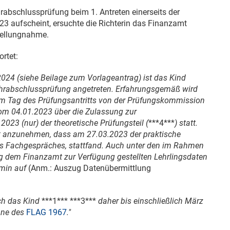
rabschlussprüfung beim 1. Antreten einerseits der
023
aufscheint, ersuchte die Richterin das Finanzamt
tellungnahme.
rtet:
2024
(siehe Beilage zum Vorlageantrag) ist das Kind
hrabschlussprüfung angetreten. Erfahrungsgemäß wird
m Tag des Prüfungsantritts von der Prüfungskommission
vom
04.01.2023
über die Zulassung zur
.2023
(nur) der theoretische Prüfungsteil (
***4***
) statt.
st anzunehmen, dass am
27.03.2023
der praktische
es Fachgespräches, stattfand. Auch unter den im Rahmen
g dem Finanzamt zur Verfügung gestellten Lehrlingsdaten
rmin auf
(Anm.: Auszug Datenübermittlung
ch das Kind
***1*** ***3***
daher bis einschließlich März
nne des
FLAG 1967
."