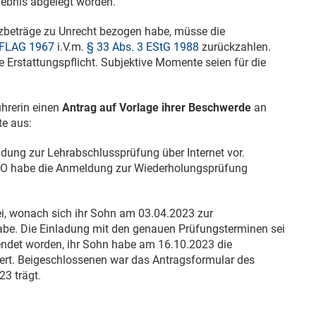
gebnis abgelegt worden.
tzbeträge zu Unrecht bezogen habe, müsse die
 FLAG 1967
i.V.m.
§ 33 Abs. 3 EStG 1988
zurückzahlen.
e Erstattungspflicht. Subjektive Momente seien für die
ührerin einen
Antrag auf Vorlage ihrer Beschwerde
an
te aus:
ng zur Lehrabschlussprüfung über Internet vor.
KO habe die Anmeldung zur Wiederholungsprüfung
ei, wonach sich ihr Sohn am
03.04.2023
zur
be. Die Einladung mit den genauen Prüfungsterminen sei
ndet worden, ihr Sohn habe am
16.10.2023
die
ert. Beigeschlossenen war das Antragsformular des
023
trägt.