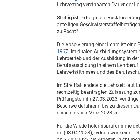
Lehrvertrag vereinbarten Dauer der Leh
Strittig ist:
Erfolgte die Rückforderung
anteiligen Geschwisterstaffelbeträgen
zu Recht?
Die Absolvierung einer Lehre ist ein
1967
. Im dualen Ausbildungssystem b
Lehrbetrieb und der Ausbildung in der
Berufsausbildung in einem Lehrberuf e
Lehrverhältnisses und des Berufssch
Im Streitfall endete die Lehrzeit laut
rechtzeitig beantragten Zulassung zu
Prüfungstermin
27.03.2023
, verlänge
Beschwerdeführerin bis zu diesem Dat
einschließlich März 2023 zu.
Für die Wiederholungsprüfung meldete
an (
03.04.2023
), jedoch war seine L
ab
26.02.2023
als Arbeiter - nicht meh