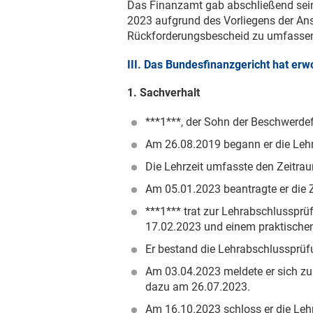
Das Finanzamt gab abschließend sei
2023 aufgrund des Vorliegens der Ans
Rückforderungsbescheid zu umfasse
III. Das Bundesfinanzgericht hat er
1. Sachverhalt
***1***, der Sohn der Beschwerdef
Am
26.08.2019
begann er die Lehr
Die Lehrzeit umfasste den Zeitrau
Am
05.01.2023
beantragte er die 
***1*** trat zur Lehrabschlussprü
17.02.2023
und einem praktische
Er bestand die Lehrabschlussprüf
Am
03.04.2023
meldete er sich zu
dazu am
26.07.2023
.
Am
16.10.2023
schloss er die Leh