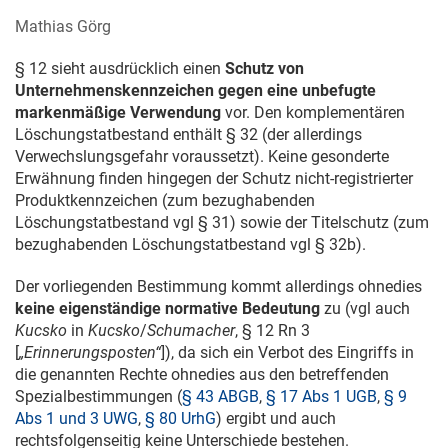
Mathias Görg
§ 12 sieht ausdrücklich einen
Schutz von
Unternehmenskennzeichen
gegen eine unbefugte
markenmäßige Verwendung
vor. Den komplementären
Löschungstatbestand enthält § 32 (der allerdings
Verwechslungsgefahr voraussetzt). Keine gesonderte
Erwähnung finden hingegen der Schutz nicht-registrierter
Produktkennzeichen (zum bezughabenden
Löschungstatbestand vgl § 31) sowie der Titelschutz (zum
bezughabenden Löschungstatbestand vgl § 32b).
Der vorliegenden Bestimmung kommt allerdings ohnedies
keine eigenständige normative Bedeutung
zu (vgl auch
Kucsko
in
Kucsko
/
Schumacher
, § 12 Rn 3
[
„Erinnerungsposten“
]), da sich ein Verbot des Eingriffs in
die genannten Rechte ohnedies aus den betreffenden
Spezialbestimmungen (
§ 43 ABGB
,
§ 17 Abs 1 UGB
,
§ 9
Abs 1 und 3 UWG
,
§ 80 UrhG
) ergibt und auch
rechtsfolgenseitig keine Unterschiede bestehen.