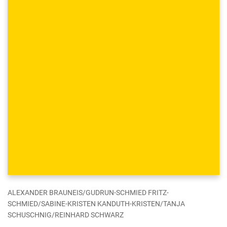
ALEXANDER BRAUNEIS/GUDRUN-SCHMIED FRITZ-
SCHMIED/SABINE-KRISTEN KANDUTH-KRISTEN/TANJA
SCHUSCHNIG/REINHARD SCHWARZ